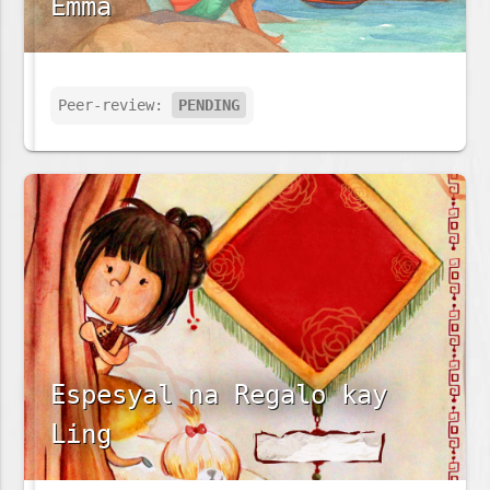
Emma
Peer-review:
PENDING
Espesyal na Regalo kay
Ling