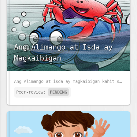
Ang Alimango at Isda ay
Magkaibigan
Ang Alimango at isda ay magkaibigan kahit sila ay maraming pagkakaiba. Anu ang kanilang pagkakaiba sa isat-isa?
Peer-review:
PENDING