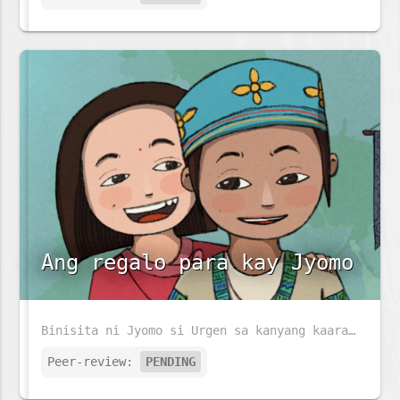
Ang regalo para kay Jyomo
Binisita ni Jyomo si Urgen sa kanyang kaarawan. Siya ay nabighani sa bagay na nasa dingding. Malalaman kaya niya kung anu ito?
Peer-review:
PENDING