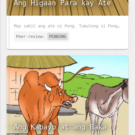
Ang Higaan Para kay Ate
May sakit ang ate ni Pong. Tumulong si Pong sa kaniyang ina upang ihanda ang higaan ng kaniyang ate.
Peer-review:
PENDING
Ang Kabayo at ang Baka