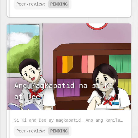
Peer-review:
PENDING
Ang Magkapatid na si Ki
at Dee
Si Ki and Dee ay magkapatid. Ano ang kanilang ginagawa sa buong araw?
Peer-review:
PENDING