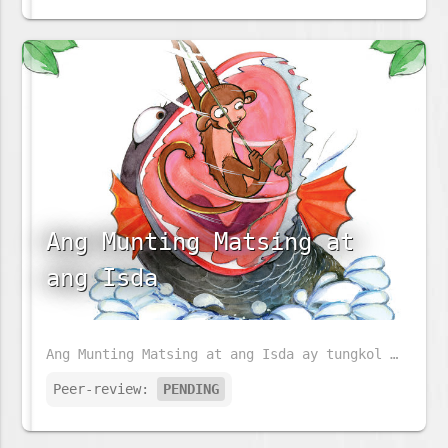
Ang Munting Matsing at
ang Isda
Ang Munting Matsing at ang Isda ay tungkol sa isang bata at mapaglarong matsing. Ngunit siya ay naging mautak habang siya ay lumalaki. Sa kaniyang paglaki, kailangan niyang makipagsapalaran. Ano sa palagay mo ang kaniyang gagawin?
Peer-review:
PENDING