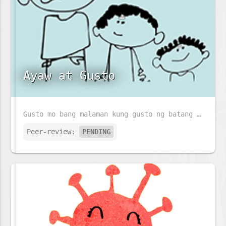
Ayaw at Gusto
Gusto mo bang malaman kung gusto ng batang ito ang pumasok sa eskwelahan? Kung gusto mo, basahin mo ang istoryang ito.
Peer-review:
PENDING