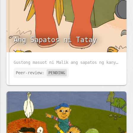
Ang Sapatos ni Tatay
Gustong masuot ni Malik ang sapatos ng kanyang Tatay habang naglilinis ng kanilang bakuran. Magkakasya kaya ang sapatos ni Tatay kay Malik?
Peer-review:
PENDING