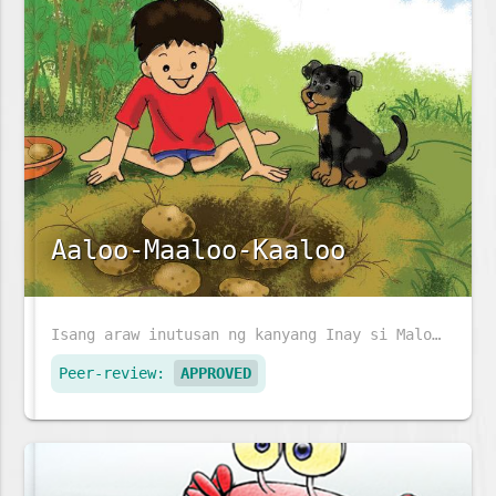
Aaloo-Maaloo-Kaaloo
Isang araw inutusan ng kanyang Inay si Maloo na mag-ani ng mga patatas. Makaka-ani kaya si Maloo ng patatas sa hardin ng kanyang Lola?
Peer-review:
APPROVED