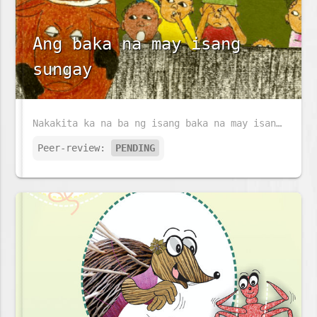
Ang baka na may isang
sungay
Nakakita ka na ba ng isang baka na may isang sungay at walang buntot?
Peer-review:
PENDING