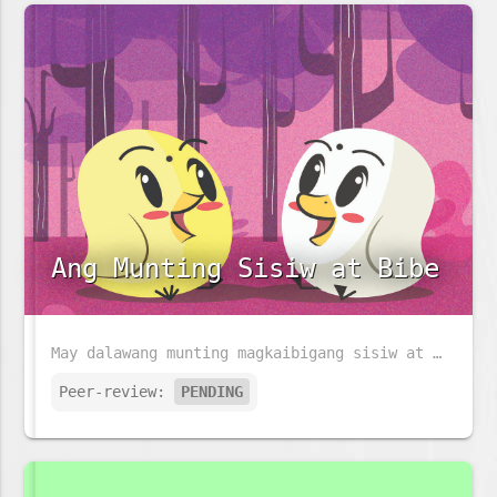
Ang Munting Sisiw at Bibe
May dalawang munting magkaibigang sisiw at bibe na may taglay na magkaibang lakas, tunghayan natin kung papaano nila magagamit ito upang matulungan ang isa't isa.
Peer-review:
PENDING