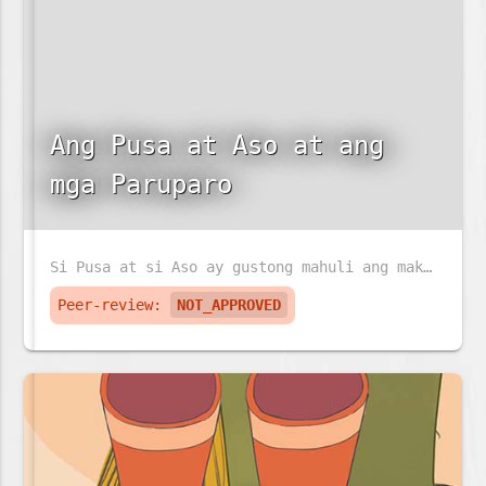
Ang Pusa at Aso at ang
mga Paruparo
Si Pusa at si Aso ay gustong mahuli ang makulay na paruparo. Pero ang paruparo ay sadyang napakabilis!
Peer-review:
NOT_APPROVED