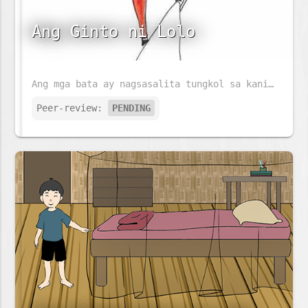
Ang Ginto ni Lolo
Ang mga bata ay nagsasalita tungkol sa kanilang mga lolo. Maaaring magtayo ng skyscraper ang lolo ni Giraffe. Ang lolo ng elepante ay maaaring magluto ng isang malaking piging. Ngunit sinong lolo ang magbibigay ng pinakamalaking sorpresa sa mga bata?
Peer-review:
PENDING