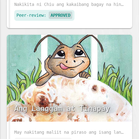
Nakikita ni Chiu ang kakaibang bagay na hindi nakikita ng iba - lumilipad na sasakyang pangkalawakan at isdang lumalangoy sa pisara. Dinala ni Ajji si Chiu sa doktor ng mga mata upang malaman ang kanyang kapangyarihan sa mahika.
Peer-review:
APPROVED
Ang Langgam at Tinapay
May nakitang maliit na piraso ang isang langgam sa daan. Paano kaya niya ito maiuuwi?