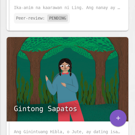
Ika-anim na kaarawan ni Ling. Ang nanay ay naghahanda ng pansit at ang tatay ay nagsasabit ng mga parol. Ngunit mayroon pa bang mas espesyal na nag-iintay para kay Ling.
Peer-review:
PENDING
Gintong Sapatos
add
Ang Ginintuang Hibla, o Jute, ay dating isa sa pinakamalaking industriya sa Bangladesh, ngunit unti-unting nawawala. Maraming gamit ang jute at napakababa ng carbon footprint. Ang kuwentong ito ay tungkol sa isang kahanga-hangang pares ng sapatos na jute, na may kakaibang lakas.