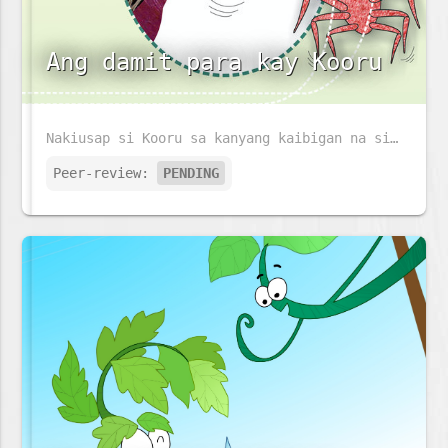
Ang damit para kay Kooru
Nakiusap si Kooru sa kanyang kaibigan na si Gethum na sya ay gawan ng damit na kanyang susuotin sa bagong taon. Magagawan kaya siya ng damit ni Gethum?
Peer-review:
PENDING