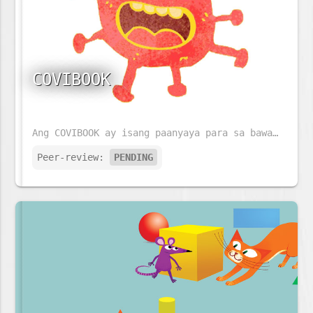
COVIBOOK
Ang COVIBOOK ay isang paanyaya para sa bawat pamilya na pag-usapan ang kanilang mga damdamin ukol sa COVID-19.
Peer-review:
PENDING