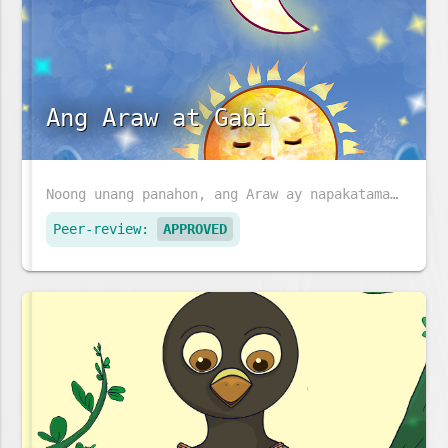
Ang Araw at Gabi
Noong unang panahon, ang Araw ay napakatamad, at ang Buwan at mga tala ay kinailangan magtrabaho ng husto. Kaya, mayroon lamang ay gabi. Pumayag kaya ang Araw na sumikat sa umaga?
Peer-review:
APPROVED