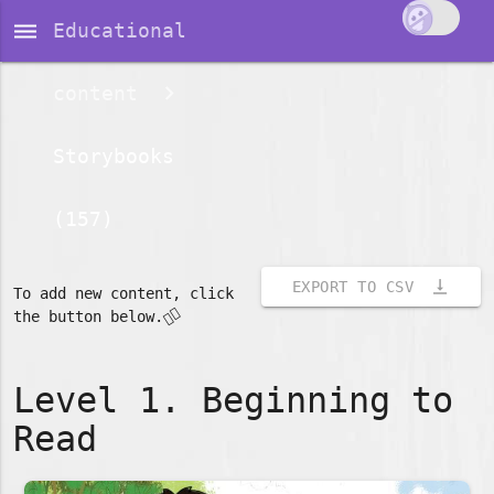
dehaze
Educational
content
Storybooks
(157)
vertical_align_bottom
EXPORT TO CSV
To add new content, click
👇🏽
the button below.
Level 1. Beginning to
Read