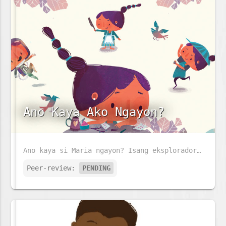
Ano Kaya Ako Ngayon?
Ano kaya si Maria ngayon? Isang eksplorador, astronaut o alagad ng sining?
Peer-review:
PENDING