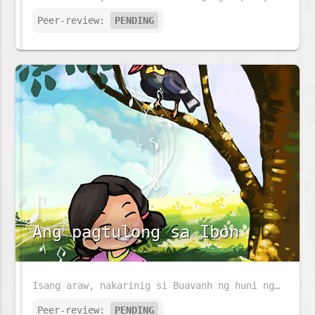
Peer-review:
PENDING
Ang pagtulong sa Ibon
Isang araw, nakarinig si Buavanh ng huni ng ibon dahil nahulog ito mula sa pugad. Ano ang gagawin niya sa maliit na ibon?
Peer-review:
PENDING