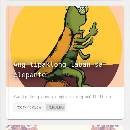
Ang tipaklong laban sa
elepante
Kwento kung paano nagkaisa ang maliliit na tipaklong upang makipaglaban at manalo laban sa isang malaking elepante.
Peer-review:
PENDING