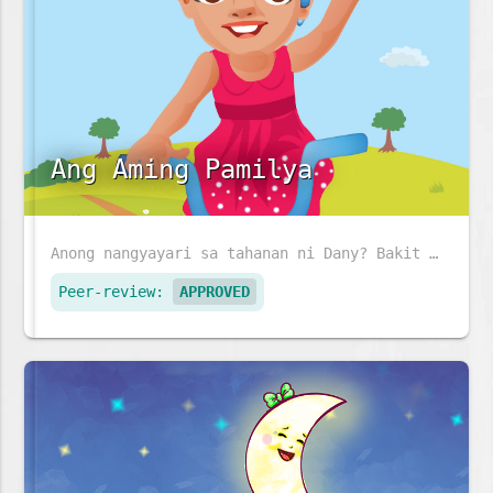
Ang Aming Pamilya
Anong nangyayari sa tahanan ni Dany? Bakit abala ang lahat?
Peer-review:
APPROVED