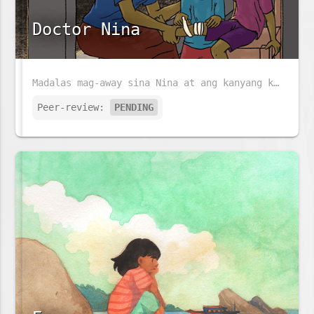
Doctor Nina
Madalas mag-away sina Nina at ang kanyang kapatid na si José. Ngunit kapag nasasaktan si José, alam na alam ni Nina ang gagawin.
Peer-review:
PENDING