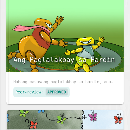
Ang Paglalakbay sa Hardin
Habang masayang naglalakbay sa hardin, anu-ano ang mga makikita ni Sophea at ng kanyang ina?
Peer-review:
APPROVED