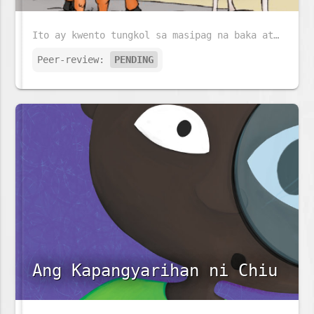
Ito ay kwento tungkol sa masipag na baka at matalinong Asno.
Peer-review:
PENDING
Ang Kapangyarihan ni Chiu