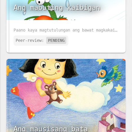
Ang mabuting kaibigan
Paano kaya magtutulungan ang bawat magkakaibigan kahit sila ay may iba't ibang pangangailangan?
Peer-review:
PENDING
Ang mausisang bata