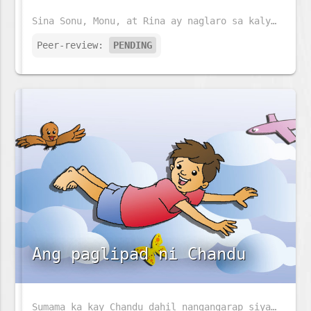
Sina Sonu, Monu, at Rina ay naglaro sa kalye. Anu ano kaya ang kanilang mga makikitang hayop sa kalye?
Peer-review:
PENDING
Ang paglipad ni Chandu
Sumama ka kay Chandu dahil nangangarap siyang lumipad. Ano ang pinapangarap mo?