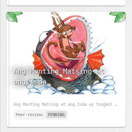
Ang Munting Matsing at
ang Isda
Ang Munting Matsing at ang Isda ay tungkol sa isang bata at mapaglarong matsing. Ngunit siya ay naging mautak habang siya ay lumalaki. Sa kaniyang paglaki, kailangan niyang makipagsapalaran. Ano sa palagay mo ang kaniyang gagawin?
Peer-review:
PENDING