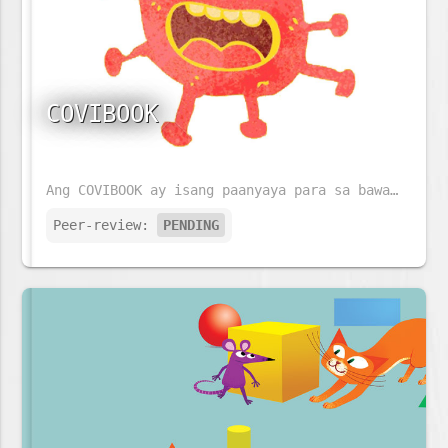
COVIBOOK
Ang COVIBOOK ay isang paanyaya para sa bawat pamilya na pag-usapan ang kanilang mga damdamin ukol sa COVID-19.
Peer-review:
PENDING