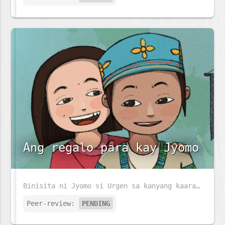
Ang regalo para kay Jyomo
Binisita ni Jyomo si Urgen sa kanyang kaarawan. Siya ay nabighani sa bagay na nasa dingding. Malalaman kaya niya kung anu ito?
Peer-review:
PENDING