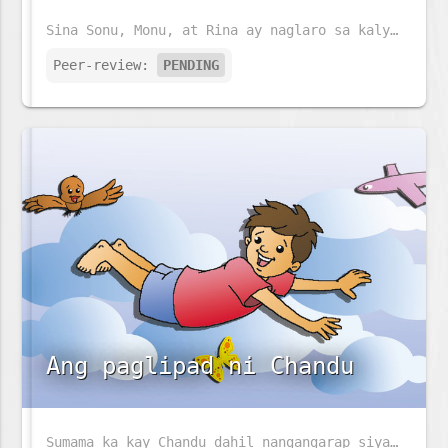
Sina Sonu, Monu, at Rina ay naglaro sa kalye. Anu ano kaya ang kanilang mga makikitang hayop sa kalye?
Peer-review:
PENDING
Ang paglipad ni Chandu
Sumama ka kay Chandu dahil nangangarap siyang lumipad. Ano ang pinapangarap mo?