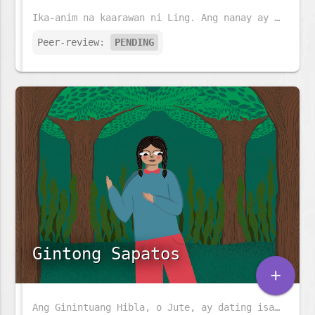
Ika-anim na kaarawan ni Ling. Ang nanay ay naghahanda ng pansit at ang tatay ay nagsasabit ng mga parol. Ngunit mayroon pa bang mas espesyal na nag-iintay para kay Ling.
Peer-review:
PENDING
Gintong Sapatos
add
Ang Ginintuang Hibla, o Jute, ay dating isa sa pinakamalaking industriya sa Bangladesh, ngunit unti-unting nawawala. Maraming gamit ang jute at napakababa ng carbon footprint. Ang kuwentong ito ay tungkol sa isang kahanga-hangang pares ng sapatos na jute, na may kakaibang lakas.