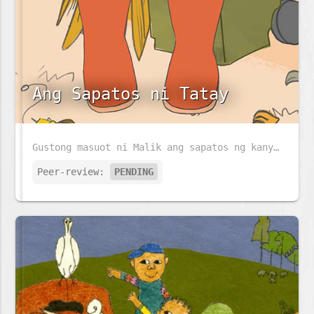
Ang Sapatos ni Tatay
Gustong masuot ni Malik ang sapatos ng kanyang Tatay habang naglilinis ng kanilang bakuran. Magkakasya kaya ang sapatos ni Tatay kay Malik?
Peer-review:
PENDING