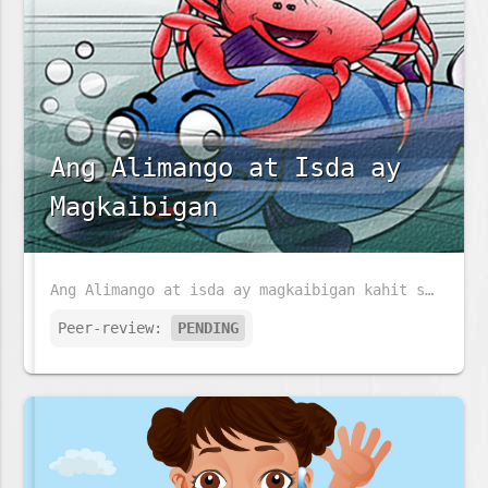
Ang Alimango at Isda ay
Magkaibigan
Ang Alimango at isda ay magkaibigan kahit sila ay maraming pagkakaiba. Anu ang kanilang pagkakaiba sa isat-isa?
Peer-review:
PENDING