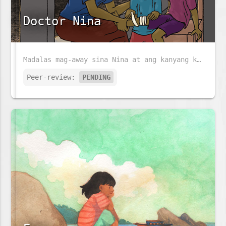
Doctor Nina
Madalas mag-away sina Nina at ang kanyang kapatid na si José. Ngunit kapag nasasaktan si José, alam na alam ni Nina ang gagawin.
Peer-review:
PENDING