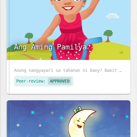
Ang Aming Pamilya
Anong nangyayari sa tahanan ni Dany? Bakit abala ang lahat?
Peer-review:
APPROVED