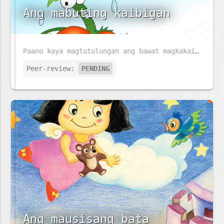
Ang mabuting kaibigan
Paano kaya magtutulungan ang bawat magkakaibigan kahit sila ay may iba't ibang pangangailangan?
Peer-review:
PENDING
Ang mausisang bata