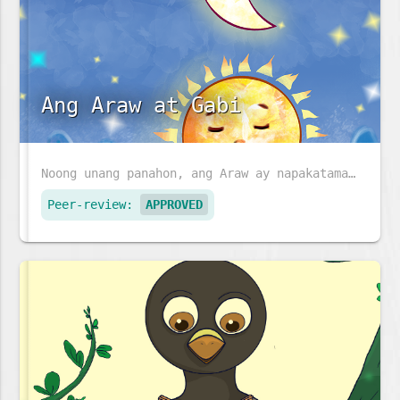
Ang Araw at Gabi
Noong unang panahon, ang Araw ay napakatamad, at ang Buwan at mga tala ay kinailangan magtrabaho ng husto. Kaya, mayroon lamang ay gabi. Pumayag kaya ang Araw na sumikat sa umaga?
Peer-review:
APPROVED