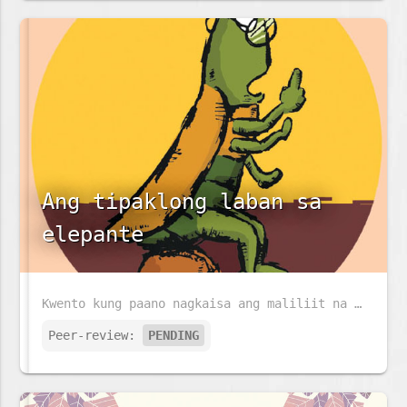
Ang tipaklong laban sa
elepante
Kwento kung paano nagkaisa ang maliliit na tipaklong upang makipaglaban at manalo laban sa isang malaking elepante.
Peer-review:
PENDING