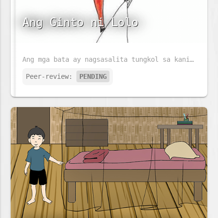
Ang Ginto ni Lolo
Ang mga bata ay nagsasalita tungkol sa kanilang mga lolo. Maaaring magtayo ng skyscraper ang lolo ni Giraffe. Ang lolo ng elepante ay maaaring magluto ng isang malaking piging. Ngunit sinong lolo ang magbibigay ng pinakamalaking sorpresa sa mga bata?
Peer-review:
PENDING