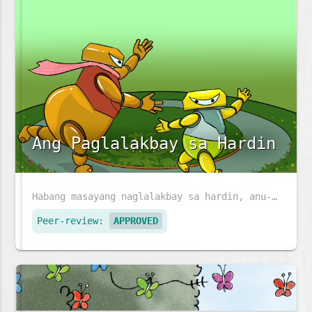
Ang Paglalakbay sa Hardin
Habang masayang naglalakbay sa hardin, anu-ano ang mga makikita ni Sophea at ng kanyang ina?
Peer-review:
APPROVED