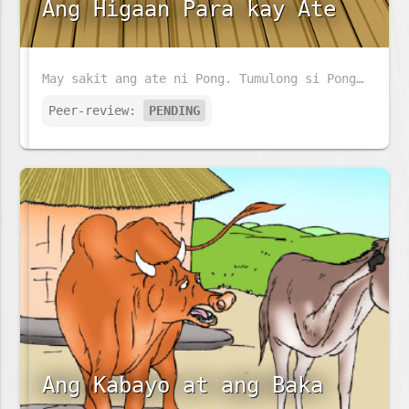
Ang Higaan Para kay Ate
May sakit ang ate ni Pong. Tumulong si Pong sa kaniyang ina upang ihanda ang higaan ng kaniyang ate.
Peer-review:
PENDING
Ang Kabayo at ang Baka