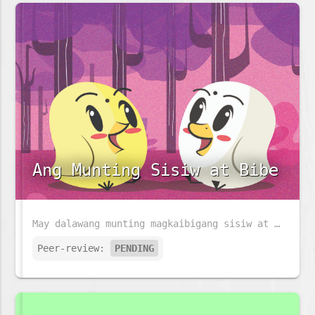
Ang Munting Sisiw at Bibe
May dalawang munting magkaibigang sisiw at bibe na may taglay na magkaibang lakas, tunghayan natin kung papaano nila magagamit ito upang matulungan ang isa't isa.
Peer-review:
PENDING