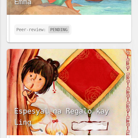
Emma
Peer-review:
PENDING
Espesyal na Regalo kay
Ling