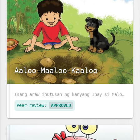
Aaloo-Maaloo-Kaaloo
Isang araw inutusan ng kanyang Inay si Maloo na mag-ani ng mga patatas. Makaka-ani kaya si Maloo ng patatas sa hardin ng kanyang Lola?
Peer-review:
APPROVED