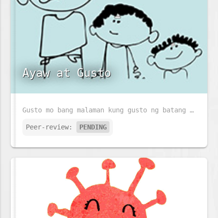
Ayaw at Gusto
Gusto mo bang malaman kung gusto ng batang ito ang pumasok sa eskwelahan? Kung gusto mo, basahin mo ang istoryang ito.
Peer-review:
PENDING