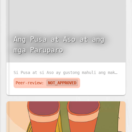
Ang Pusa at Aso at ang
mga Paruparo
Si Pusa at si Aso ay gustong mahuli ang makulay na paruparo. Pero ang paruparo ay sadyang napakabilis!
Peer-review:
NOT_APPROVED