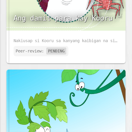
Ang damit para kay Kooru
Nakiusap si Kooru sa kanyang kaibigan na si Gethum na sya ay gawan ng damit na kanyang susuotin sa bagong taon. Magagawan kaya siya ng damit ni Gethum?
Peer-review:
PENDING