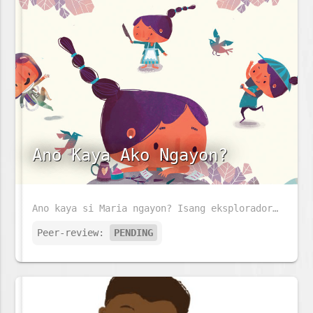
Ano Kaya Ako Ngayon?
Ano kaya si Maria ngayon? Isang eksplorador, astronaut o alagad ng sining?
Peer-review:
PENDING