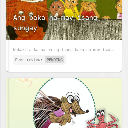
Ang baka na may isang
sungay
Nakakita ka na ba ng isang baka na may isang sungay at walang buntot?
Peer-review:
PENDING