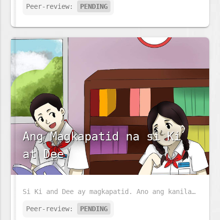
Peer-review:
PENDING
Ang Magkapatid na si Ki
at Dee
Si Ki and Dee ay magkapatid. Ano ang kanilang ginagawa sa buong araw?
Peer-review:
PENDING