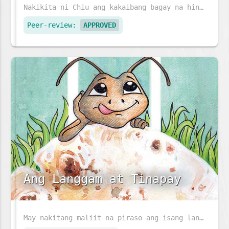
Nakikita ni Chiu ang kakaibang bagay na hindi nakikita ng iba - lumilipad na sasakyang pangkalawakan at isdang lumalangoy sa pisara. Dinala ni Ajji si Chiu sa doktor ng mga mata upang malaman ang kanyang kapangyarihan sa mahika.
Peer-review:
APPROVED
Ang Langgam at Tinapay
May nakitang maliit na piraso ang isang langgam sa daan. Paano kaya niya ito maiuuwi?