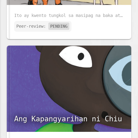
Ito ay kwento tungkol sa masipag na baka at matalinong Asno.
Peer-review:
PENDING
Ang Kapangyarihan ni Chiu