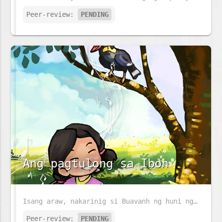
Peer-review:
PENDING
Ang pagtulong sa Ibon
Isang araw, nakarinig si Buavanh ng huni ng ibon dahil nahulog ito mula sa pugad. Ano ang gagawin niya sa maliit na ibon?
Peer-review:
PENDING