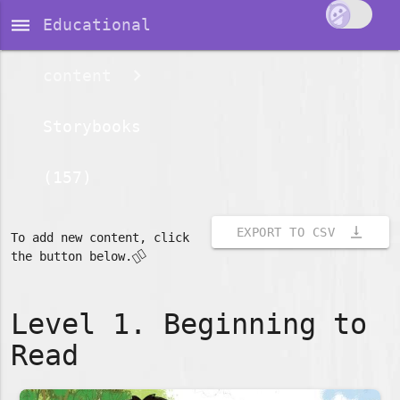
dehaze
Educational
content
Storybooks
(157)
vertical_align_bottom
EXPORT TO CSV
To add new content, click
👇🏽
the button below.
Level 1. Beginning to
Read