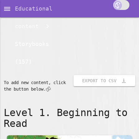
dehaze
Educational
content
Storybooks
(157)
vertical_align_bottom
EXPORT TO CSV
To add new content, click
👇🏽
the button below.
Level 1. Beginning to
Read