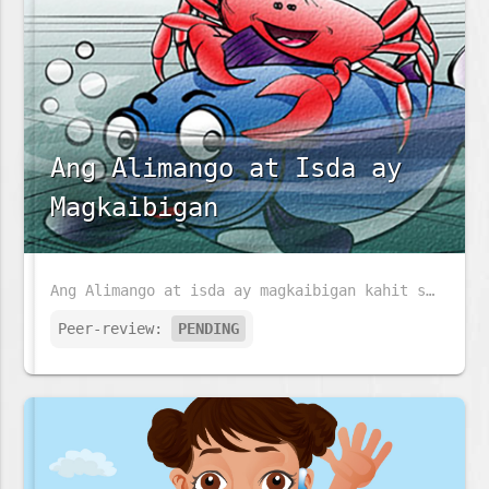
Ang Alimango at Isda ay
Magkaibigan
Ang Alimango at isda ay magkaibigan kahit sila ay maraming pagkakaiba. Anu ang kanilang pagkakaiba sa isat-isa?
Peer-review:
PENDING