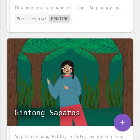
Ika-anim na kaarawan ni Ling. Ang nanay ay naghahanda ng pansit at ang tatay ay nagsasabit ng mga parol. Ngunit mayroon pa bang mas espesyal na nag-iintay para kay Ling.
Peer-review:
PENDING
Gintong Sapatos
add
Ang Ginintuang Hibla, o Jute, ay dating isa sa pinakamalaking industriya sa Bangladesh, ngunit unti-unting nawawala. Maraming gamit ang jute at napakababa ng carbon footprint. Ang kuwentong ito ay tungkol sa isang kahanga-hangang pares ng sapatos na jute, na may kakaibang lakas.