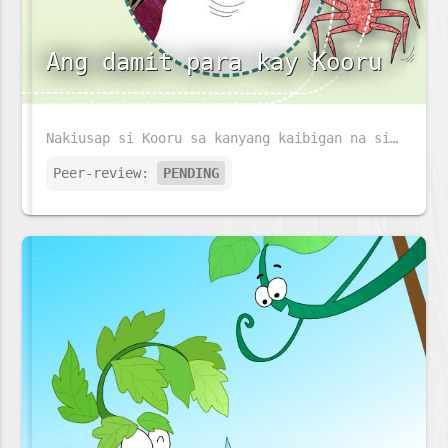
Ang damit para kay Kooru
Nakiusap si Kooru sa kanyang kaibigan na si Gethum na sya ay gawan ng damit na kanyang susuotin sa bagong taon. Magagawan kaya siya ng damit ni Gethum?
Peer-review:
PENDING