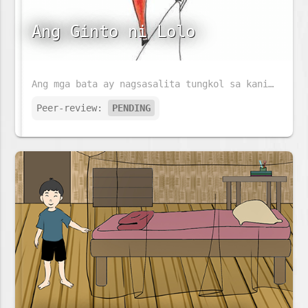
Ang Ginto ni Lolo
Ang mga bata ay nagsasalita tungkol sa kanilang mga lolo. Maaaring magtayo ng skyscraper ang lolo ni Giraffe. Ang lolo ng elepante ay maaaring magluto ng isang malaking piging. Ngunit sinong lolo ang magbibigay ng pinakamalaking sorpresa sa mga bata?
Peer-review:
PENDING