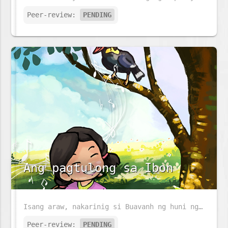
Peer-review:
PENDING
Ang pagtulong sa Ibon
Isang araw, nakarinig si Buavanh ng huni ng ibon dahil nahulog ito mula sa pugad. Ano ang gagawin niya sa maliit na ibon?
Peer-review:
PENDING