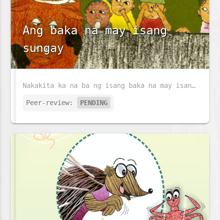
Ang baka na may isang
sungay
Nakakita ka na ba ng isang baka na may isang sungay at walang buntot?
Peer-review:
PENDING