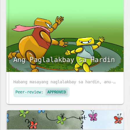
Ang Paglalakbay sa Hardin
Habang masayang naglalakbay sa hardin, anu-ano ang mga makikita ni Sophea at ng kanyang ina?
Peer-review:
APPROVED