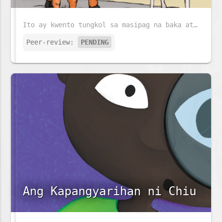
Ito ay kwento tungkol sa masipag na baka at matalinong Asno.
Peer-review:
PENDING
Ang Kapangyarihan ni Chiu