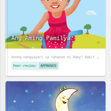
Ang Aming Pamilya
Anong nangyayari sa tahanan ni Dany? Bakit abala ang lahat?
Peer-review:
APPROVED