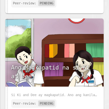
Peer-review:
PENDING
Ang Magkapatid na si Ki
at Dee
Si Ki and Dee ay magkapatid. Ano ang kanilang ginagawa sa buong araw?
Peer-review:
PENDING