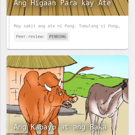
Ang Higaan Para kay Ate
May sakit ang ate ni Pong. Tumulong si Pong sa kaniyang ina upang ihanda ang higaan ng kaniyang ate.
Peer-review:
PENDING
Ang Kabayo at ang Baka