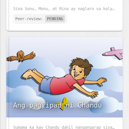
Sina Sonu, Monu, at Rina ay naglaro sa kalye. Anu ano kaya ang kanilang mga makikitang hayop sa kalye?
Peer-review:
PENDING
Ang paglipad ni Chandu
Sumama ka kay Chandu dahil nangangarap siyang lumipad. Ano ang pinapangarap mo?