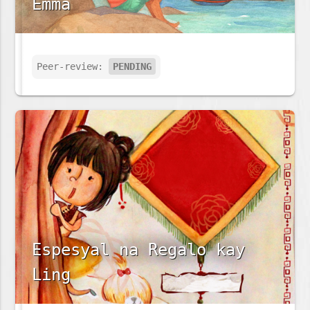
Emma
Peer-review:
PENDING
Espesyal na Regalo kay
Ling