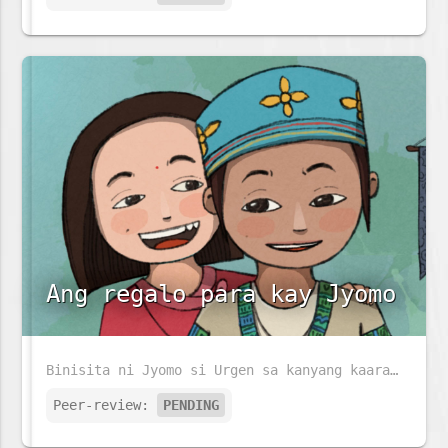
Ang regalo para kay Jyomo
Binisita ni Jyomo si Urgen sa kanyang kaarawan. Siya ay nabighani sa bagay na nasa dingding. Malalaman kaya niya kung anu ito?
Peer-review:
PENDING