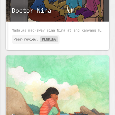
Doctor Nina
Madalas mag-away sina Nina at ang kanyang kapatid na si José. Ngunit kapag nasasaktan si José, alam na alam ni Nina ang gagawin.
Peer-review:
PENDING