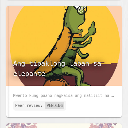
Ang tipaklong laban sa
elepante
Kwento kung paano nagkaisa ang maliliit na tipaklong upang makipaglaban at manalo laban sa isang malaking elepante.
Peer-review:
PENDING