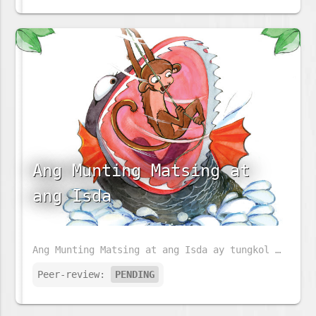
Ang Munting Matsing at
ang Isda
Ang Munting Matsing at ang Isda ay tungkol sa isang bata at mapaglarong matsing. Ngunit siya ay naging mautak habang siya ay lumalaki. Sa kaniyang paglaki, kailangan niyang makipagsapalaran. Ano sa palagay mo ang kaniyang gagawin?
Peer-review:
PENDING