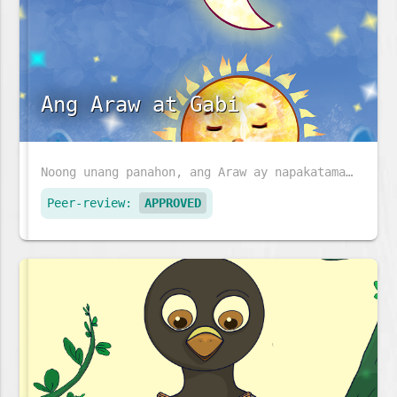
Ang Araw at Gabi
Noong unang panahon, ang Araw ay napakatamad, at ang Buwan at mga tala ay kinailangan magtrabaho ng husto. Kaya, mayroon lamang ay gabi. Pumayag kaya ang Araw na sumikat sa umaga?
Peer-review:
APPROVED