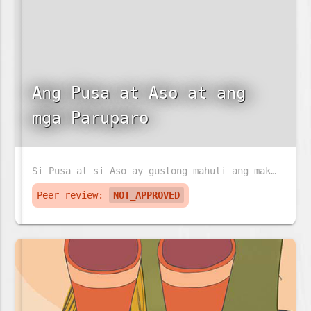
Ang Pusa at Aso at ang
mga Paruparo
Si Pusa at si Aso ay gustong mahuli ang makulay na paruparo. Pero ang paruparo ay sadyang napakabilis!
Peer-review:
NOT_APPROVED