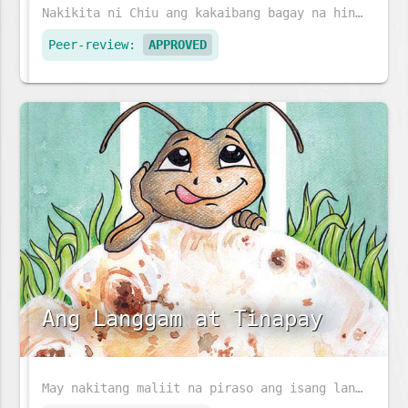
Nakikita ni Chiu ang kakaibang bagay na hindi nakikita ng iba - lumilipad na sasakyang pangkalawakan at isdang lumalangoy sa pisara. Dinala ni Ajji si Chiu sa doktor ng mga mata upang malaman ang kanyang kapangyarihan sa mahika.
Peer-review:
APPROVED
Ang Langgam at Tinapay
May nakitang maliit na piraso ang isang langgam sa daan. Paano kaya niya ito maiuuwi?