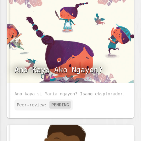
Ano Kaya Ako Ngayon?
Ano kaya si Maria ngayon? Isang eksplorador, astronaut o alagad ng sining?
Peer-review:
PENDING