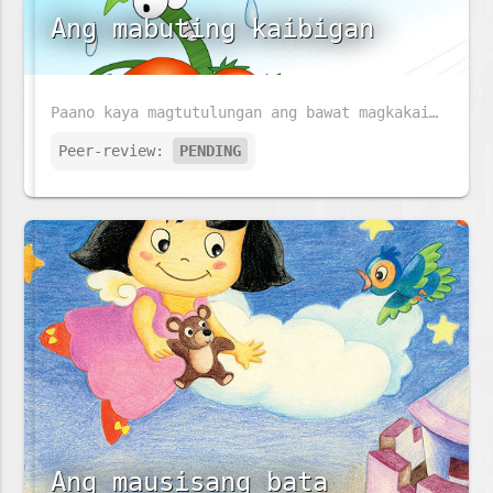
Ang mabuting kaibigan
Paano kaya magtutulungan ang bawat magkakaibigan kahit sila ay may iba't ibang pangangailangan?
Peer-review:
PENDING
Ang mausisang bata