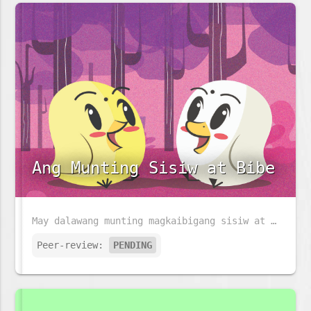
Ang Munting Sisiw at Bibe
May dalawang munting magkaibigang sisiw at bibe na may taglay na magkaibang lakas, tunghayan natin kung papaano nila magagamit ito upang matulungan ang isa't isa.
Peer-review:
PENDING