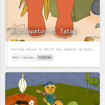
Ang Sapatos ni Tatay
Gustong masuot ni Malik ang sapatos ng kanyang Tatay habang naglilinis ng kanilang bakuran. Magkakasya kaya ang sapatos ni Tatay kay Malik?
Peer-review:
PENDING