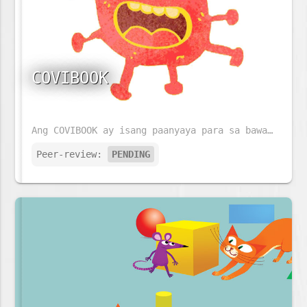
COVIBOOK
Ang COVIBOOK ay isang paanyaya para sa bawat pamilya na pag-usapan ang kanilang mga damdamin ukol sa COVID-19.
Peer-review:
PENDING