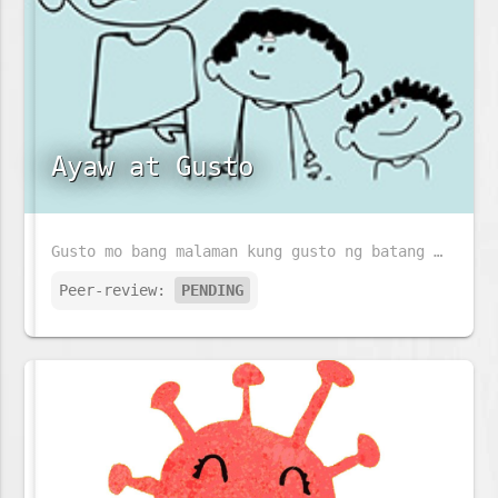
Ayaw at Gusto
Gusto mo bang malaman kung gusto ng batang ito ang pumasok sa eskwelahan? Kung gusto mo, basahin mo ang istoryang ito.
Peer-review:
PENDING