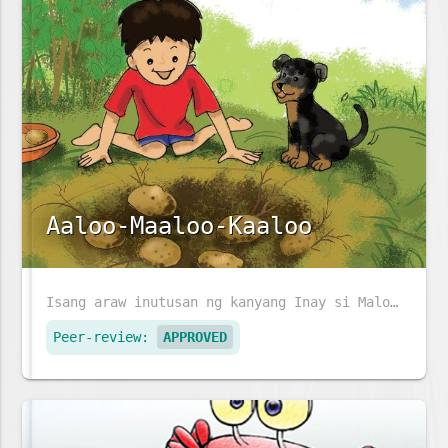
Aaloo-Maaloo-Kaaloo
Isang araw inutusan ng kanyang Inay si Maloo na mag-ani ng mga patatas. Makaka-ani kaya si Maloo ng patatas sa hardin ng kanyang Lola?
Peer-review:
APPROVED