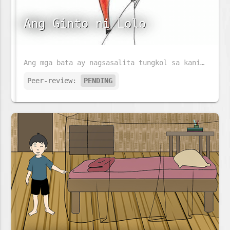
Ang Ginto ni Lolo
Ang mga bata ay nagsasalita tungkol sa kanilang mga lolo. Maaaring magtayo ng skyscraper ang lolo ni Giraffe. Ang lolo ng elepante ay maaaring magluto ng isang malaking piging. Ngunit sinong lolo ang magbibigay ng pinakamalaking sorpresa sa mga bata?
Peer-review:
PENDING