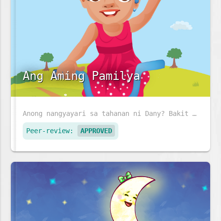
Ang Aming Pamilya
Anong nangyayari sa tahanan ni Dany? Bakit abala ang lahat?
Peer-review:
APPROVED