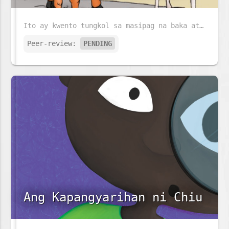
Ito ay kwento tungkol sa masipag na baka at matalinong Asno.
Peer-review:
PENDING
Ang Kapangyarihan ni Chiu