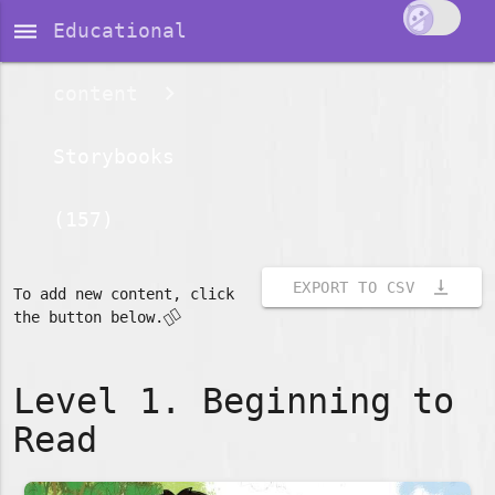
dehaze
Educational
content
Storybooks
(157)
vertical_align_bottom
EXPORT TO CSV
To add new content, click
👇🏽
the button below.
Level 1. Beginning to
Read