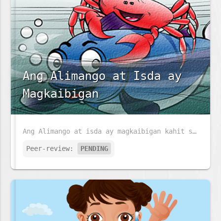
Ang Alimango at Isda ay
Magkaibigan
Ang Alimango at isda ay magkaibigan kahit sila ay maraming pagkakaiba. Anu ang kanilang pagkakaiba sa isat-isa?
Peer-review:
PENDING