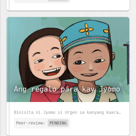
Ang regalo para kay Jyomo
Binisita ni Jyomo si Urgen sa kanyang kaarawan. Siya ay nabighani sa bagay na nasa dingding. Malalaman kaya niya kung anu ito?
Peer-review:
PENDING