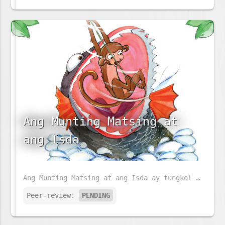
Ang Munting Matsing at
ang Isda
Ang Munting Matsing at ang Isda ay tungkol sa isang bata at mapaglarong matsing. Ngunit siya ay naging mautak habang siya ay lumalaki. Sa kaniyang paglaki, kailangan niyang makipagsapalaran. Ano sa palagay mo ang kaniyang gagawin?
Peer-review:
PENDING