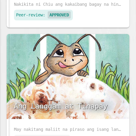
Nakikita ni Chiu ang kakaibang bagay na hindi nakikita ng iba - lumilipad na sasakyang pangkalawakan at isdang lumalangoy sa pisara. Dinala ni Ajji si Chiu sa doktor ng mga mata upang malaman ang kanyang kapangyarihan sa mahika.
Peer-review:
APPROVED
Ang Langgam at Tinapay
May nakitang maliit na piraso ang isang langgam sa daan. Paano kaya niya ito maiuuwi?