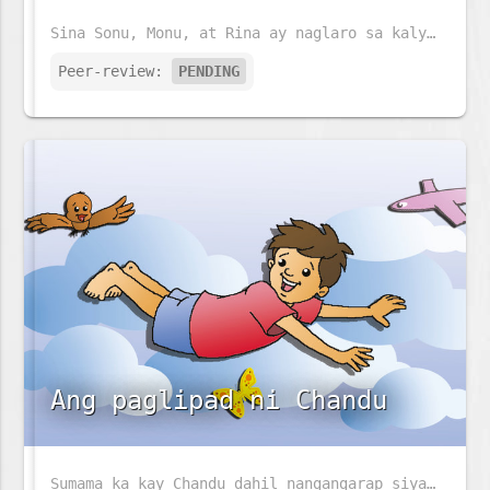
Sina Sonu, Monu, at Rina ay naglaro sa kalye. Anu ano kaya ang kanilang mga makikitang hayop sa kalye?
Peer-review:
PENDING
Ang paglipad ni Chandu
Sumama ka kay Chandu dahil nangangarap siyang lumipad. Ano ang pinapangarap mo?