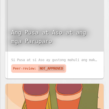
Ang Pusa at Aso at ang
mga Paruparo
Si Pusa at si Aso ay gustong mahuli ang makulay na paruparo. Pero ang paruparo ay sadyang napakabilis!
Peer-review:
NOT_APPROVED