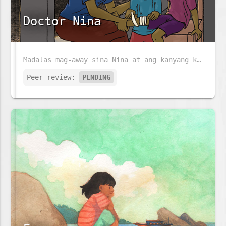
Doctor Nina
Madalas mag-away sina Nina at ang kanyang kapatid na si José. Ngunit kapag nasasaktan si José, alam na alam ni Nina ang gagawin.
Peer-review:
PENDING