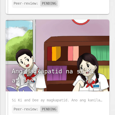
Peer-review:
PENDING
Ang Magkapatid na si Ki
at Dee
Si Ki and Dee ay magkapatid. Ano ang kanilang ginagawa sa buong araw?
Peer-review:
PENDING