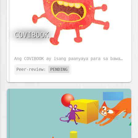
COVIBOOK
Ang COVIBOOK ay isang paanyaya para sa bawat pamilya na pag-usapan ang kanilang mga damdamin ukol sa COVID-19.
Peer-review:
PENDING