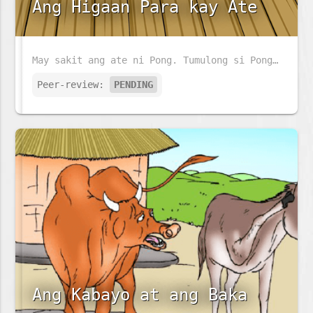
Ang Higaan Para kay Ate
May sakit ang ate ni Pong. Tumulong si Pong sa kaniyang ina upang ihanda ang higaan ng kaniyang ate.
Peer-review:
PENDING
Ang Kabayo at ang Baka