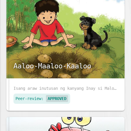
Aaloo-Maaloo-Kaaloo
Isang araw inutusan ng kanyang Inay si Maloo na mag-ani ng mga patatas. Makaka-ani kaya si Maloo ng patatas sa hardin ng kanyang Lola?
Peer-review:
APPROVED