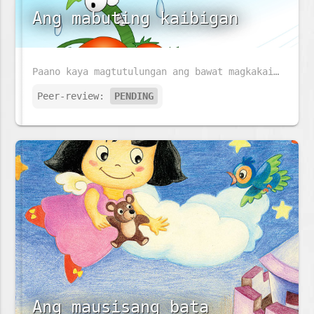
Ang mabuting kaibigan
Paano kaya magtutulungan ang bawat magkakaibigan kahit sila ay may iba't ibang pangangailangan?
Peer-review:
PENDING
Ang mausisang bata