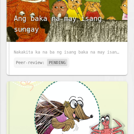
Ang baka na may isang
sungay
Nakakita ka na ba ng isang baka na may isang sungay at walang buntot?
Peer-review:
PENDING