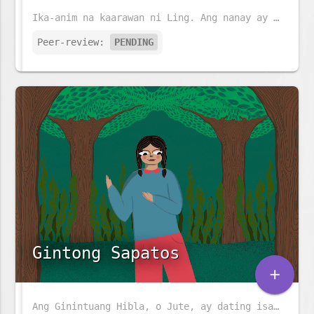
Ika-anim na kaarawan ni Ling. Ang nanay ay naghahanda ng pansit at ang tatay ay nagsasabit ng mga parol. Ngunit mayroon pa bang mas espesyal na nag-iintay para kay Ling.
Peer-review:
PENDING
Gintong Sapatos
add
Ang Ginintuang Hibla, o Jute, ay dating isa sa pinakamalaking industriya sa Bangladesh, ngunit unti-unting nawawala. Maraming gamit ang jute at napakababa ng carbon footprint. Ang kuwentong ito ay tungkol sa isang kahanga-hangang pares ng sapatos na jute, na may kakaibang lakas.