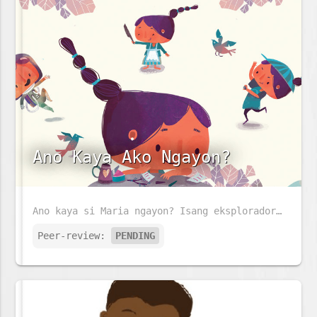
Ano Kaya Ako Ngayon?
Ano kaya si Maria ngayon? Isang eksplorador, astronaut o alagad ng sining?
Peer-review:
PENDING