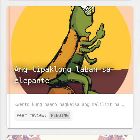
Ang tipaklong laban sa
elepante
Kwento kung paano nagkaisa ang maliliit na tipaklong upang makipaglaban at manalo laban sa isang malaking elepante.
Peer-review:
PENDING