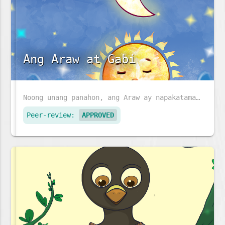
Ang Araw at Gabi
Noong unang panahon, ang Araw ay napakatamad, at ang Buwan at mga tala ay kinailangan magtrabaho ng husto. Kaya, mayroon lamang ay gabi. Pumayag kaya ang Araw na sumikat sa umaga?
Peer-review:
APPROVED