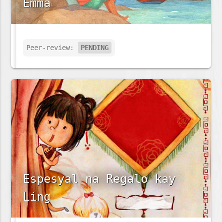
Emma
Peer-review:
PENDING
Espesyal na Regalo kay
Ling