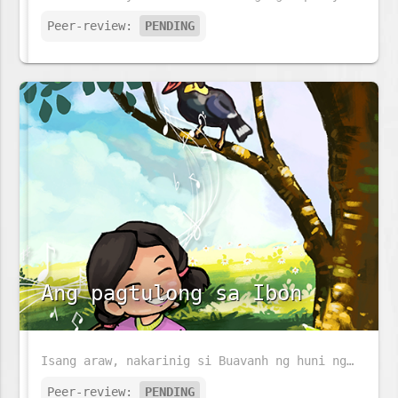
Peer-review:
PENDING
Ang pagtulong sa Ibon
Isang araw, nakarinig si Buavanh ng huni ng ibon dahil nahulog ito mula sa pugad. Ano ang gagawin niya sa maliit na ibon?
Peer-review:
PENDING