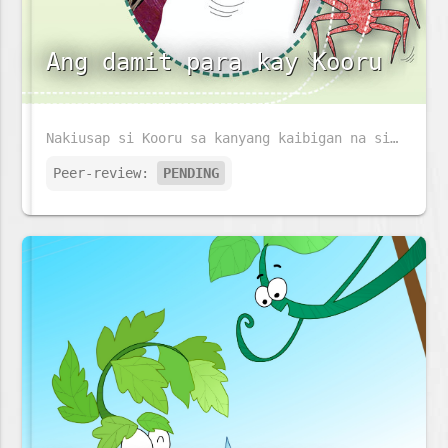
Ang damit para kay Kooru
Nakiusap si Kooru sa kanyang kaibigan na si Gethum na sya ay gawan ng damit na kanyang susuotin sa bagong taon. Magagawan kaya siya ng damit ni Gethum?
Peer-review:
PENDING