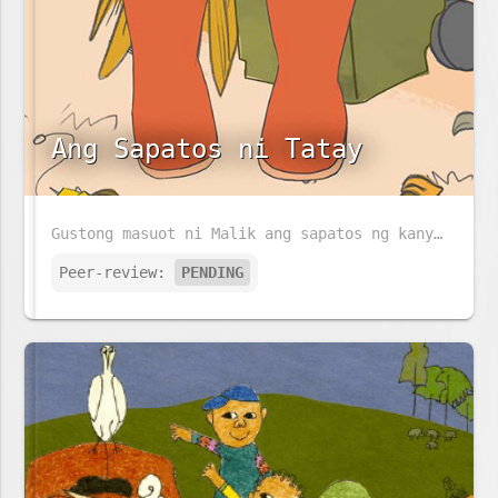
Ang Sapatos ni Tatay
Gustong masuot ni Malik ang sapatos ng kanyang Tatay habang naglilinis ng kanilang bakuran. Magkakasya kaya ang sapatos ni Tatay kay Malik?
Peer-review:
PENDING