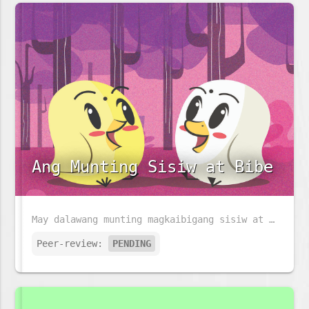
Ang Munting Sisiw at Bibe
May dalawang munting magkaibigang sisiw at bibe na may taglay na magkaibang lakas, tunghayan natin kung papaano nila magagamit ito upang matulungan ang isa't isa.
Peer-review:
PENDING