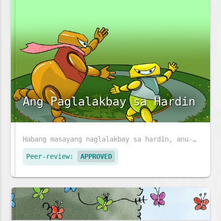
Ang Paglalakbay sa Hardin
Habang masayang naglalakbay sa hardin, anu-ano ang mga makikita ni Sophea at ng kanyang ina?
Peer-review:
APPROVED