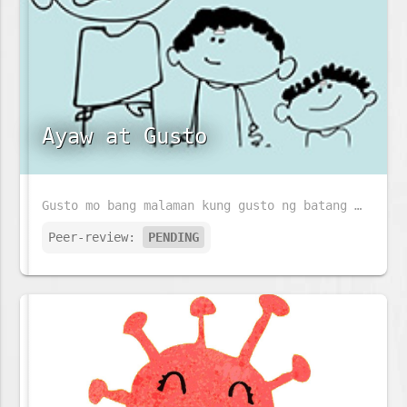
Ayaw at Gusto
Gusto mo bang malaman kung gusto ng batang ito ang pumasok sa eskwelahan? Kung gusto mo, basahin mo ang istoryang ito.
Peer-review:
PENDING