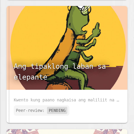
Ang tipaklong laban sa
elepante
Kwento kung paano nagkaisa ang maliliit na tipaklong upang makipaglaban at manalo laban sa isang malaking elepante.
Peer-review:
PENDING