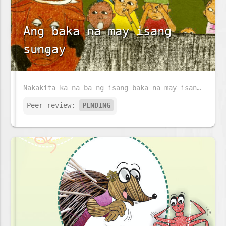
Ang baka na may isang
sungay
Nakakita ka na ba ng isang baka na may isang sungay at walang buntot?
Peer-review:
PENDING