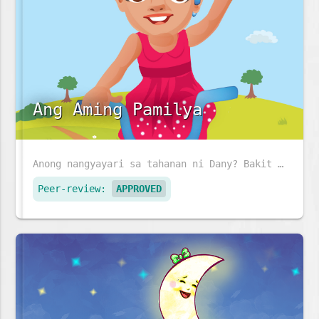
Ang Aming Pamilya
Anong nangyayari sa tahanan ni Dany? Bakit abala ang lahat?
Peer-review:
APPROVED