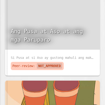
Ang Pusa at Aso at ang
mga Paruparo
Si Pusa at si Aso ay gustong mahuli ang makulay na paruparo. Pero ang paruparo ay sadyang napakabilis!
Peer-review:
NOT_APPROVED