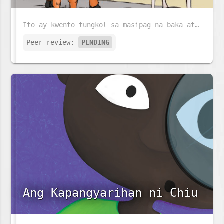
Ito ay kwento tungkol sa masipag na baka at matalinong Asno.
Peer-review:
PENDING
Ang Kapangyarihan ni Chiu