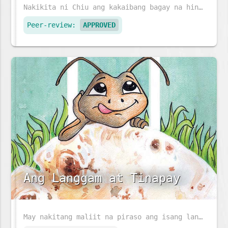
Nakikita ni Chiu ang kakaibang bagay na hindi nakikita ng iba - lumilipad na sasakyang pangkalawakan at isdang lumalangoy sa pisara. Dinala ni Ajji si Chiu sa doktor ng mga mata upang malaman ang kanyang kapangyarihan sa mahika.
Peer-review:
APPROVED
Ang Langgam at Tinapay
May nakitang maliit na piraso ang isang langgam sa daan. Paano kaya niya ito maiuuwi?