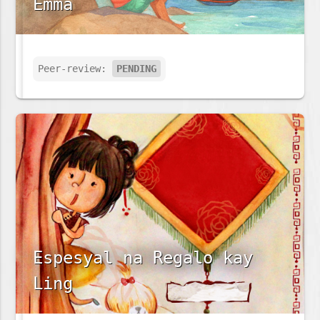
Emma
Peer-review:
PENDING
Espesyal na Regalo kay
Ling