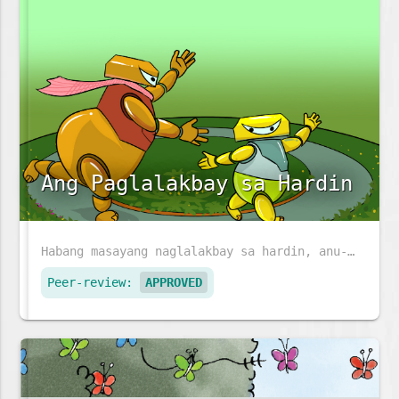
Ang Paglalakbay sa Hardin
Habang masayang naglalakbay sa hardin, anu-ano ang mga makikita ni Sophea at ng kanyang ina?
Peer-review:
APPROVED