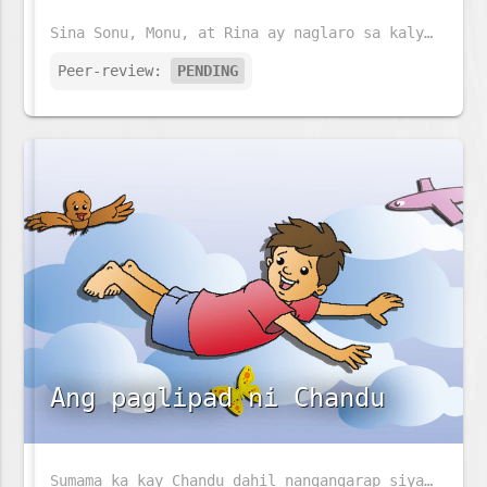
Sina Sonu, Monu, at Rina ay naglaro sa kalye. Anu ano kaya ang kanilang mga makikitang hayop sa kalye?
Peer-review:
PENDING
Ang paglipad ni Chandu
Sumama ka kay Chandu dahil nangangarap siyang lumipad. Ano ang pinapangarap mo?