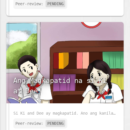
Peer-review:
PENDING
Ang Magkapatid na si Ki
at Dee
Si Ki and Dee ay magkapatid. Ano ang kanilang ginagawa sa buong araw?
Peer-review:
PENDING