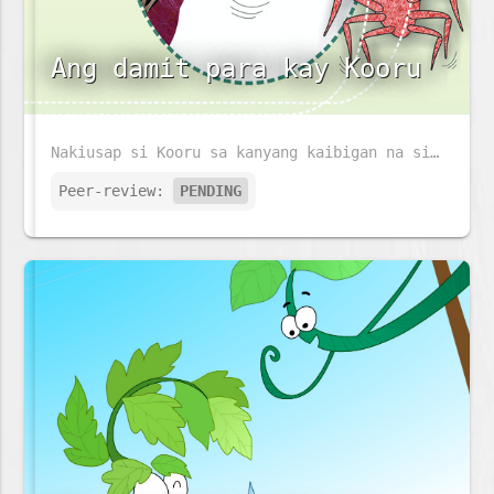
Ang damit para kay Kooru
Nakiusap si Kooru sa kanyang kaibigan na si Gethum na sya ay gawan ng damit na kanyang susuotin sa bagong taon. Magagawan kaya siya ng damit ni Gethum?
Peer-review:
PENDING