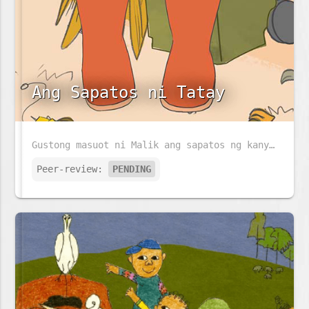
Ang Sapatos ni Tatay
Gustong masuot ni Malik ang sapatos ng kanyang Tatay habang naglilinis ng kanilang bakuran. Magkakasya kaya ang sapatos ni Tatay kay Malik?
Peer-review:
PENDING