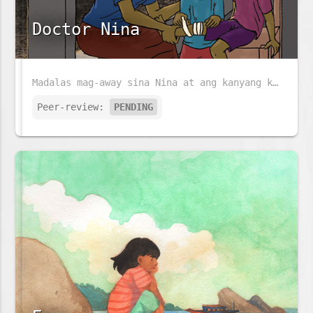
Doctor Nina
Madalas mag-away sina Nina at ang kanyang kapatid na si José. Ngunit kapag nasasaktan si José, alam na alam ni Nina ang gagawin.
Peer-review:
PENDING