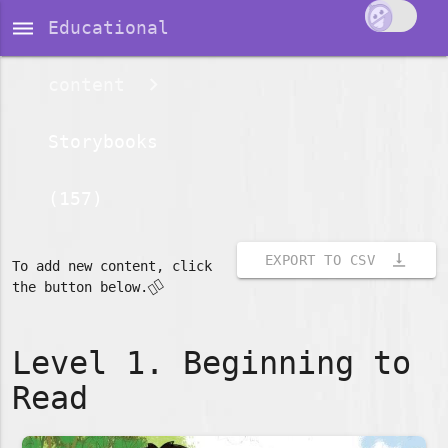
dehaze
Educational
content
Storybooks
(157)
vertical_align_bottom
EXPORT TO CSV
To add new content, click
👇🏽
the button below.
Level 1. Beginning to
Read