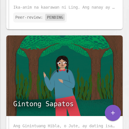
Ika-anim na kaarawan ni Ling. Ang nanay ay naghahanda ng pansit at ang tatay ay nagsasabit ng mga parol. Ngunit mayroon pa bang mas espesyal na nag-iintay para kay Ling.
Peer-review:
PENDING
Gintong Sapatos
add
Ang Ginintuang Hibla, o Jute, ay dating isa sa pinakamalaking industriya sa Bangladesh, ngunit unti-unting nawawala. Maraming gamit ang jute at napakababa ng carbon footprint. Ang kuwentong ito ay tungkol sa isang kahanga-hangang pares ng sapatos na jute, na may kakaibang lakas.