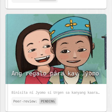
Ang regalo para kay Jyomo
Binisita ni Jyomo si Urgen sa kanyang kaarawan. Siya ay nabighani sa bagay na nasa dingding. Malalaman kaya niya kung anu ito?
Peer-review:
PENDING