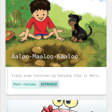
Aaloo-Maaloo-Kaaloo
Isang araw inutusan ng kanyang Inay si Maloo na mag-ani ng mga patatas. Makaka-ani kaya si Maloo ng patatas sa hardin ng kanyang Lola?
Peer-review:
APPROVED