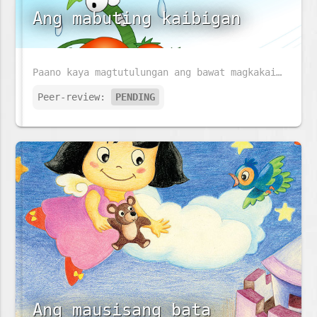
Ang mabuting kaibigan
Paano kaya magtutulungan ang bawat magkakaibigan kahit sila ay may iba't ibang pangangailangan?
Peer-review:
PENDING
Ang mausisang bata