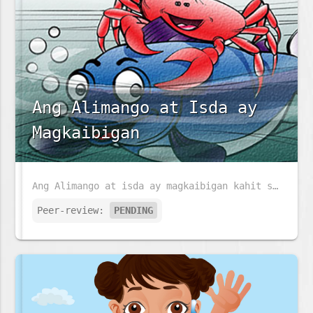
Ang Alimango at Isda ay
Magkaibigan
Ang Alimango at isda ay magkaibigan kahit sila ay maraming pagkakaiba. Anu ang kanilang pagkakaiba sa isat-isa?
Peer-review:
PENDING