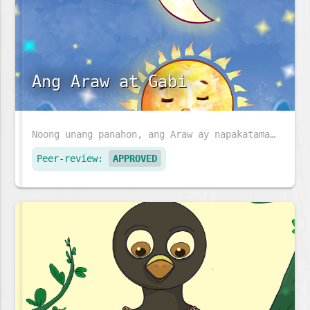
Ang Araw at Gabi
Noong unang panahon, ang Araw ay napakatamad, at ang Buwan at mga tala ay kinailangan magtrabaho ng husto. Kaya, mayroon lamang ay gabi. Pumayag kaya ang Araw na sumikat sa umaga?
Peer-review:
APPROVED