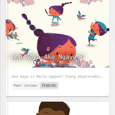
Ano Kaya Ako Ngayon?
Ano kaya si Maria ngayon? Isang eksplorador, astronaut o alagad ng sining?
Peer-review:
PENDING