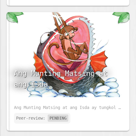
Ang Munting Matsing at
ang Isda
Ang Munting Matsing at ang Isda ay tungkol sa isang bata at mapaglarong matsing. Ngunit siya ay naging mautak habang siya ay lumalaki. Sa kaniyang paglaki, kailangan niyang makipagsapalaran. Ano sa palagay mo ang kaniyang gagawin?
Peer-review:
PENDING