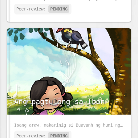
Peer-review:
PENDING
Ang pagtulong sa Ibon
Isang araw, nakarinig si Buavanh ng huni ng ibon dahil nahulog ito mula sa pugad. Ano ang gagawin niya sa maliit na ibon?
Peer-review:
PENDING