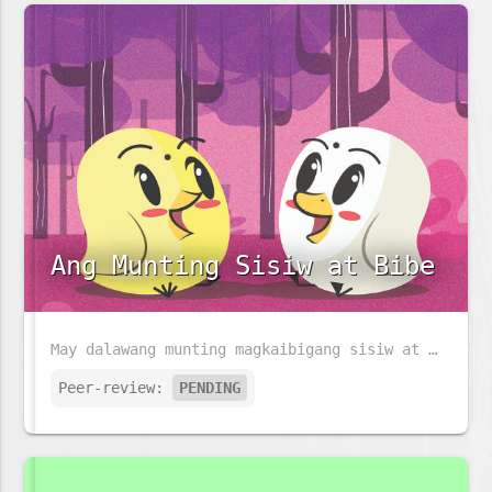
Ang Munting Sisiw at Bibe
May dalawang munting magkaibigang sisiw at bibe na may taglay na magkaibang lakas, tunghayan natin kung papaano nila magagamit ito upang matulungan ang isa't isa.
Peer-review:
PENDING