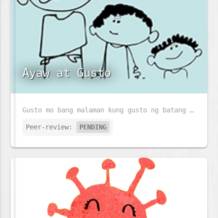
Ayaw at Gusto
Gusto mo bang malaman kung gusto ng batang ito ang pumasok sa eskwelahan? Kung gusto mo, basahin mo ang istoryang ito.
Peer-review:
PENDING