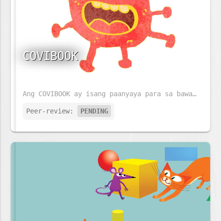
COVIBOOK
Ang COVIBOOK ay isang paanyaya para sa bawat pamilya na pag-usapan ang kanilang mga damdamin ukol sa COVID-19.
Peer-review:
PENDING