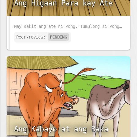
Ang Higaan Para kay Ate
May sakit ang ate ni Pong. Tumulong si Pong sa kaniyang ina upang ihanda ang higaan ng kaniyang ate.
Peer-review:
PENDING
Ang Kabayo at ang Baka