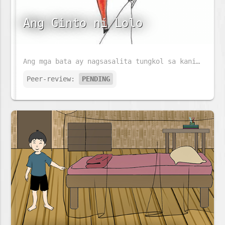
Ang Ginto ni Lolo
Ang mga bata ay nagsasalita tungkol sa kanilang mga lolo. Maaaring magtayo ng skyscraper ang lolo ni Giraffe. Ang lolo ng elepante ay maaaring magluto ng isang malaking piging. Ngunit sinong lolo ang magbibigay ng pinakamalaking sorpresa sa mga bata?
Peer-review:
PENDING