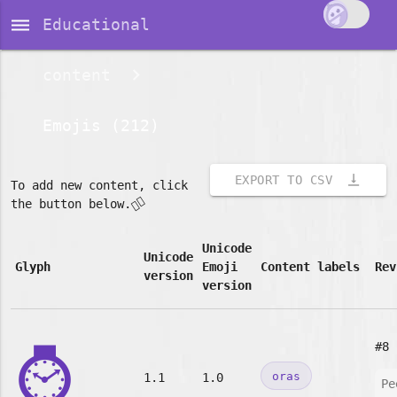
dehaze
Educational
content
Emojis (212)
vertical_align_bottom
EXPORT TO CSV
To add new content, click
👇🏽
the button below.
Unicode
Unicode
Glyph
Emoji
Content labels
Rev
version
version
⌚
#8
oras
1.1
1.0
Pe