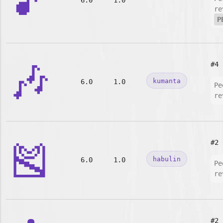
🎵
6.0
1.0
re
P
🎶
#4
kumanta
6.0
1.0
Pe
re
🎽
#2
habulin
6.0
1.0
Pe
re
#2