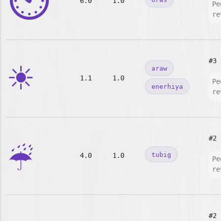
⏲️
6.0
1.0
Pe
re
☀️
#3
araw
1.1
1.0
Pe
enerhiya
re
☔
#2
tubig
4.0
1.0
Pe
re
#2