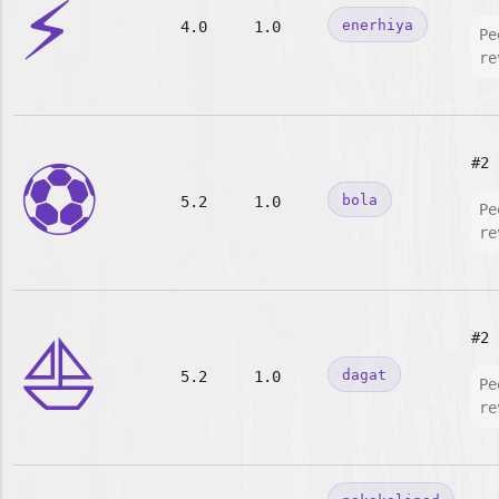
⚡
enerhiya
4.0
1.0
Pe
re
⚽
#2
bola
5.2
1.0
Pe
re
⛵
#2
dagat
5.2
1.0
Pe
re