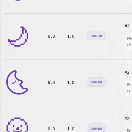
🌙
#2
buwan
6.0
1.0
Pe
re
🌜
#2
buwan
6.0
1.0
Pe
re
🌝
#2
buwan
6.0
1.0
Pe