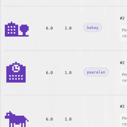
🏡
#2
bahay
6.0
1.0
Pe
re
🏫
#2
paaralan
6.0
1.0
Pe
re
#2
🐄
Pe
6.0
1.0
re