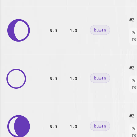
🌔
#2
buwan
6.0
1.0
Pe
re
🌕
#2
buwan
6.0
1.0
Pe
re
🌘
#2
buwan
6.0
1.0
Pe
re