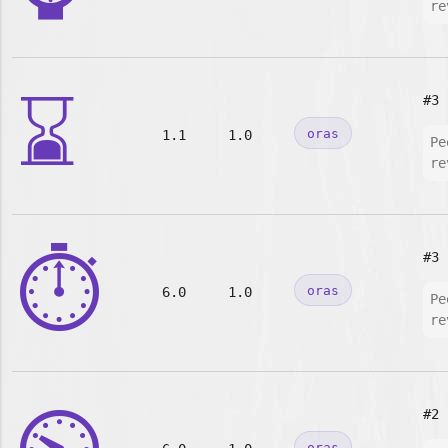
re
⌛
#3
oras
1.1
1.0
Pe
re
⏱️
#3
oras
6.0
1.0
Pe
re
#2
oras