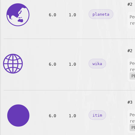
🌏
#2
planeta
6.0
1.0
Pe
re
#2
🌐
Pe
wika
6.0
1.0
re
P
#3
🌑
Pe
itim
6.0
1.0
re
P