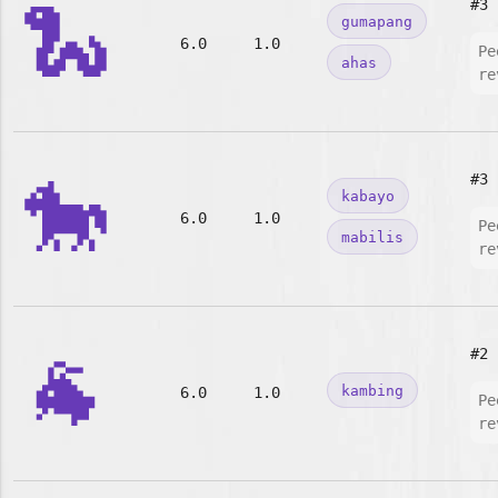
🐍
#3
gumapang
6.0
1.0
Pe
ahas
re
🐎
#3
kabayo
6.0
1.0
Pe
mabilis
re
🐐
#2
kambing
6.0
1.0
Pe
re