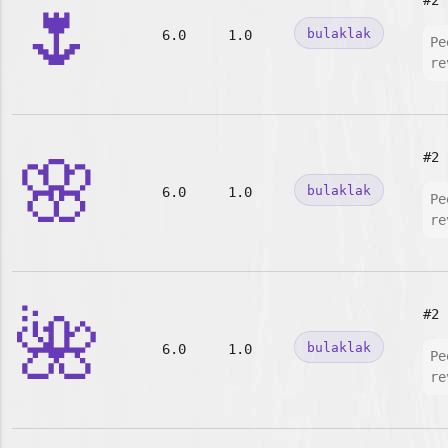
🌷
#2
bulaklak
6.0
1.0
Pe
re
🌸
#2
bulaklak
6.0
1.0
Pe
re
🌺
#2
bulaklak
6.0
1.0
Pe
re