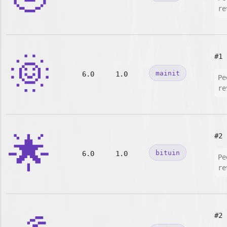
re
🌞
#1
mainit
6.0
1.0
Pe
re
🌟
#2
bituin
6.0
1.0
Pe
re
#2