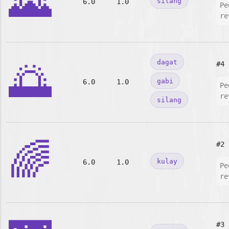
🌄
silang
6.0
1.0
Pe
re
🌅
dagat
#4
gabi
6.0
1.0
Pe
re
silang
🌈
#2
kulay
6.0
1.0
Pe
re
#3