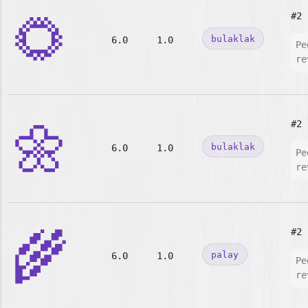
🌻
#2
bulaklak
6.0
1.0
Pe
re
🌼
#2
bulaklak
6.0
1.0
Pe
re
🌾
#2
palay
6.0
1.0
Pe
re