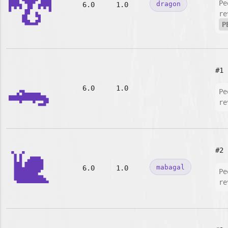
🐉
Pe
dragon
6.0
1.0
re
P
🐊
#1
6.0
1.0
Pe
re
🐌
#2
mabagal
6.0
1.0
Pe
re