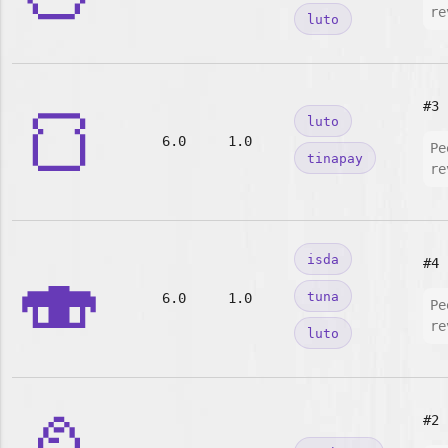
re
luto
🍞
#3
luto
6.0
1.0
Pe
tinapay
re
🍣
isda
#4
tuna
6.0
1.0
Pe
re
luto
#2