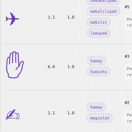
nakakalipad
✈️
#5
makalilipad
1.1
1.0
Pe
mabilis
re
lumipad
✋
#3
kamay
6.0
1.0
Pe
huminto
re
✍️
#2
kamay
1.1
1.0
Pe
magsulat
re