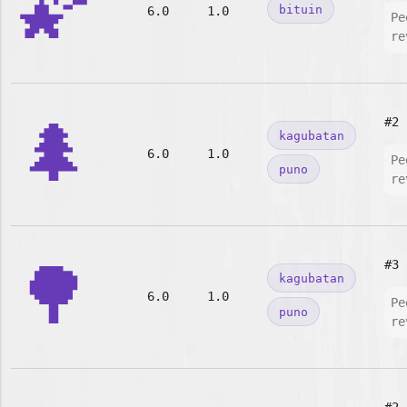
🌠
bituin
6.0
1.0
Pe
re
🌲
#2
kagubatan
6.0
1.0
Pe
puno
re
🌳
#3
kagubatan
6.0
1.0
Pe
puno
re