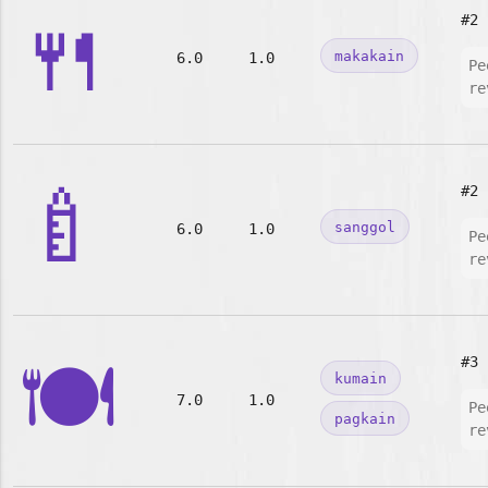
🍴
#2
makakain
6.0
1.0
Pe
re
🍼
#2
sanggol
6.0
1.0
Pe
re
🍽️
#3
kumain
7.0
1.0
Pe
pagkain
re