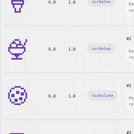
🍦
sorbetes
6.0
1.0
Pe
re
🍨
#2
sorbetes
6.0
1.0
Pe
re
🍪
#2
tsokolate
6.0
1.0
Pe
re
#2