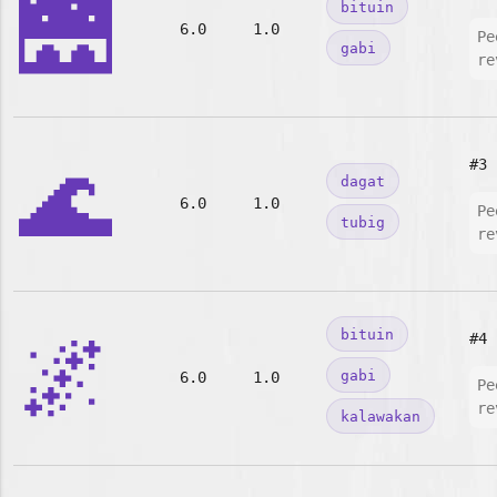
🌉
bituin
6.0
1.0
Pe
gabi
re
🌊
#3
dagat
6.0
1.0
Pe
tubig
re
🌌
bituin
#4
gabi
6.0
1.0
Pe
re
kalawakan