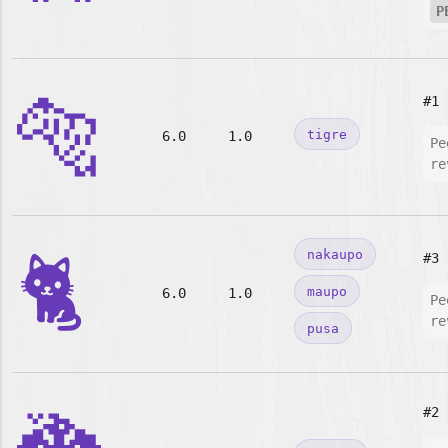
P
🐅
#1
tigre
6.0
1.0
Pe
re
🐈
nakaupo
#3
maupo
6.0
1.0
Pe
re
pusa
#2