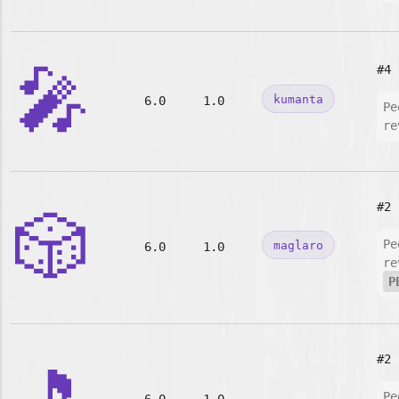
🎤
#4
kumanta
6.0
1.0
Pe
re
#2
🎲
Pe
maglaro
6.0
1.0
re
P
#2
Pe