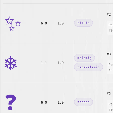
✨
#2
bituin
6.0
1.0
Pe
re
❄️
#3
malamig
1.1
1.0
Pe
napakalamig
re
❓
#2
tanong
6.0
1.0
Pe
re