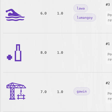
🏊
#3
lawa
6.0
1.0
Pe
lumangoy
re
🏏
#1
8.0
1.0
Pe
re
🏗️
#2
gawin
7.0
1.0
Pe
re