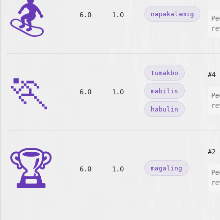
🏂
napakalamig
6.0
1.0
Pe
re
🏃
tumakbo
#4
mabilis
6.0
1.0
Pe
re
habulin
🏆
#2
magaling
6.0
1.0
Pe
re