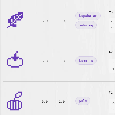
🍂
#3
kagubatan
6.0
1.0
Pe
mahulog
re
🍅
#2
kamatis
6.0
1.0
Pe
re
🍎
#2
pula
6.0
1.0
Pe
re