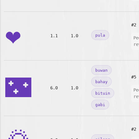
❤️
#2
pula
1.1
1.0
Pe
re
buwan
🌃
#5
bahay
6.0
1.0
Pe
bituin
re
gabi
#2