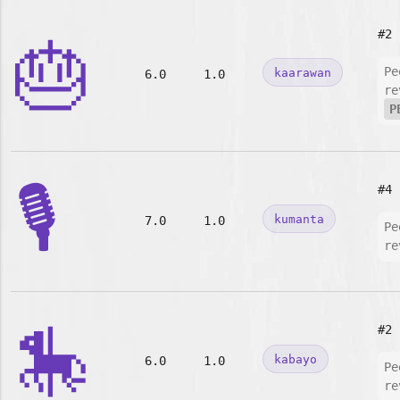
#2
🎂
Pe
kaarawan
6.0
1.0
re
P
🎙️
#4
kumanta
7.0
1.0
Pe
re
🎠
#2
kabayo
6.0
1.0
Pe
re