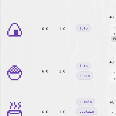
#3
🍙
Pe
luto
6.0
1.0
re
P
🍚
#3
luto
6.0
1.0
Pe
kanin
re
🍜
kumain
#8
pagkain
6.0
1.0
Pe