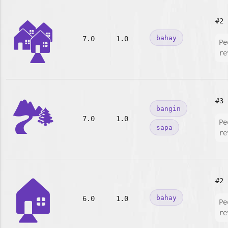
🏘️
#2
bahay
7.0
1.0
Pe
re
🏞️
#3
bangin
7.0
1.0
Pe
sapa
re
🏠
#2
bahay
6.0
1.0
Pe
re