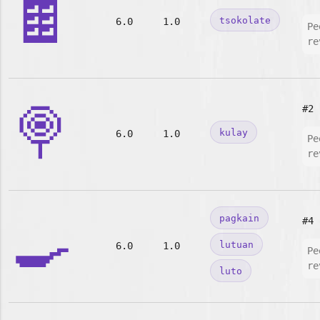
🍫
tsokolate
6.0
1.0
Pe
re
🍭
#2
kulay
6.0
1.0
Pe
re
🍳
pagkain
#4
lutuan
6.0
1.0
Pe
re
luto