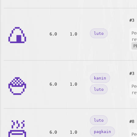
#3
🍙
Pe
luto
6.0
1.0
re
P
🍚
#3
kanin
6.0
1.0
Pe
luto
re
🍜
luto
#8
pagkain
6.0
1.0
Pe