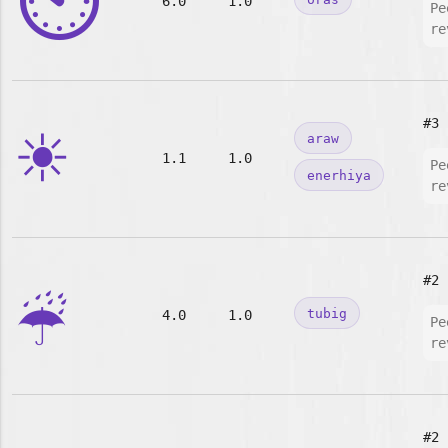
⏲️
6.0
1.0
Pe
re
☀️
#3
araw
1.1
1.0
Pe
enerhiya
re
☔
#2
tubig
4.0
1.0
Pe
re
#2