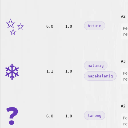
✨
#2
bituin
6.0
1.0
Pe
re
❄️
#3
malamig
1.1
1.0
Pe
napakalamig
re
❓
#2
tanong
6.0
1.0
Pe
re