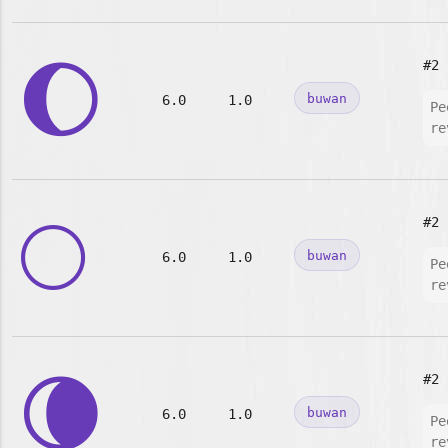
🌔
#2
buwan
6.0
1.0
Pe
re
🌕
#2
buwan
6.0
1.0
Pe
re
🌘
#2
buwan
6.0
1.0
Pe
re