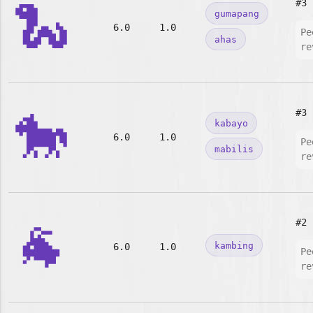
🐍
#3
gumapang
6.0
1.0
Pe
ahas
re
🐎
#3
kabayo
6.0
1.0
Pe
mabilis
re
🐐
#2
kambing
6.0
1.0
Pe
re