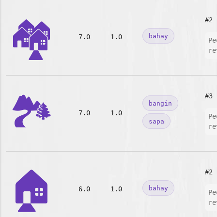
🏘️
#2
bahay
7.0
1.0
Pe
re
🏞️
#3
bangin
7.0
1.0
Pe
sapa
re
🏠
#2
bahay
6.0
1.0
Pe
re