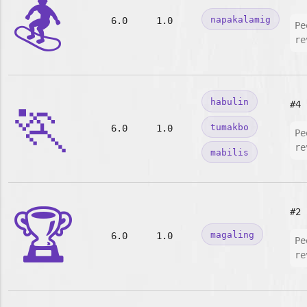
🏂
napakalamig
6.0
1.0
Pe
re
🏃
habulin
#4
tumakbo
6.0
1.0
Pe
re
mabilis
🏆
#2
magaling
6.0
1.0
Pe
re