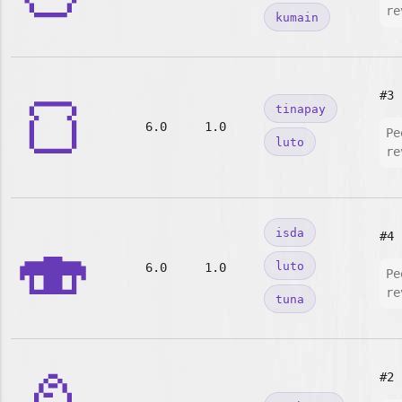
re
kumain
🍞
#3
tinapay
6.0
1.0
Pe
luto
re
🍣
isda
#4
luto
6.0
1.0
Pe
re
tuna
#2