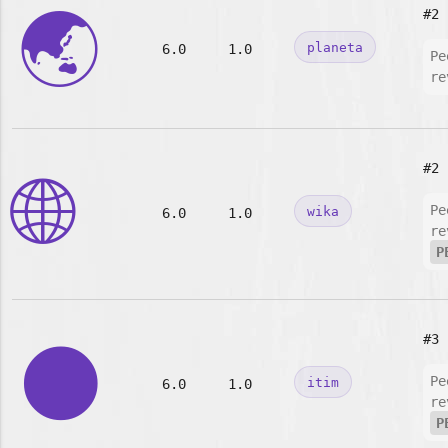
🌏
#2
planeta
6.0
1.0
Pe
re
#2
🌐
Pe
wika
6.0
1.0
re
P
#3
🌑
Pe
itim
6.0
1.0
re
P