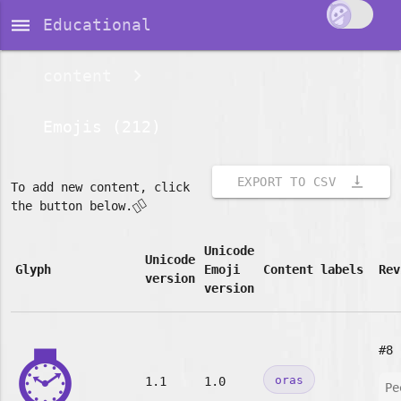
dehaze
Educational
content
Emojis (212)
vertical_align_bottom
EXPORT TO CSV
To add new content, click
👇🏽
the button below.
Unicode
Unicode
Glyph
Emoji
Content labels
Rev
version
version
⌚
#8
oras
1.1
1.0
Pe