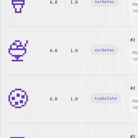
🍦
sorbetes
6.0
1.0
Pe
re
🍨
#2
sorbetes
6.0
1.0
Pe
re
🍪
#2
tsokolate
6.0
1.0
Pe
re
#2