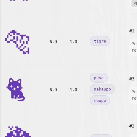
P
🐅
#1
tigre
6.0
1.0
Pe
re
🐈
pusa
#3
nakaupo
6.0
1.0
Pe
re
maupo
#2