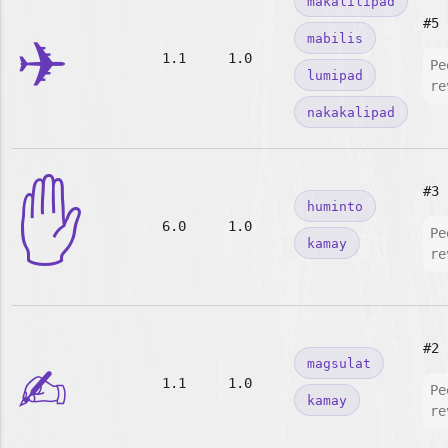
makalilipad
✈️
#5
mabilis
1.1
1.0
Pe
lumipad
re
nakakalipad
✋
#3
huminto
6.0
1.0
Pe
kamay
re
✍️
#2
magsulat
1.1
1.0
Pe
kamay
re