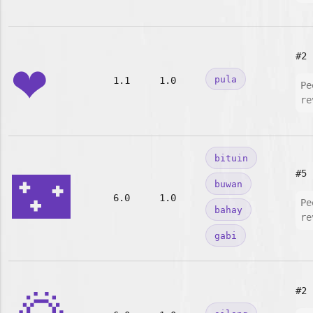
❤️
#2
pula
1.1
1.0
Pe
re
bituin
🌃
#5
buwan
6.0
1.0
Pe
bahay
re
gabi
#2