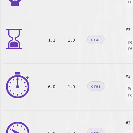
re
⌛
#3
oras
1.1
1.0
Pe
re
⏱️
#3
oras
6.0
1.0
Pe
re
#2
oras