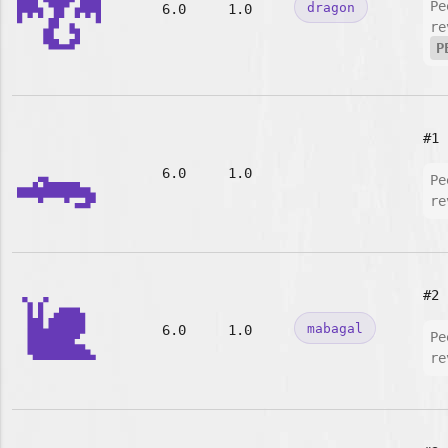
🐉
Pe
dragon
6.0
1.0
re
P
🐊
#1
6.0
1.0
Pe
re
🐌
#2
mabagal
6.0
1.0
Pe
re