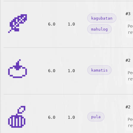
🍂
#3
kagubatan
6.0
1.0
Pe
mahulog
re
🍅
#2
kamatis
6.0
1.0
Pe
re
🍎
#2
pula
6.0
1.0
Pe
re