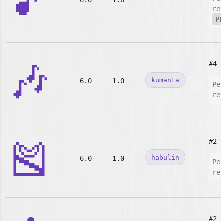
🎵
6.0
1.0
re
P
🎶
#4
kumanta
6.0
1.0
Pe
re
🎽
#2
habulin
6.0
1.0
Pe
re
#2