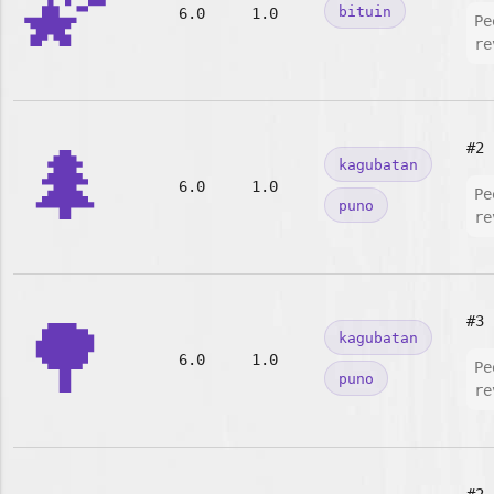
🌠
bituin
6.0
1.0
Pe
re
🌲
#2
kagubatan
6.0
1.0
Pe
puno
re
🌳
#3
kagubatan
6.0
1.0
Pe
puno
re