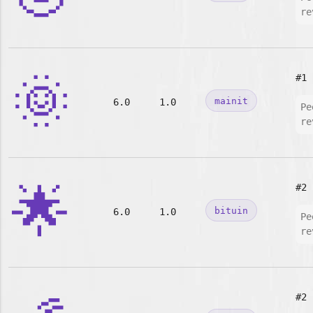
re
🌞
#1
mainit
6.0
1.0
Pe
re
🌟
#2
bituin
6.0
1.0
Pe
re
#2