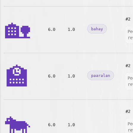
🏡
#2
bahay
6.0
1.0
Pe
re
🏫
#2
paaralan
6.0
1.0
Pe
re
#2
🐄
Pe
6.0
1.0
re