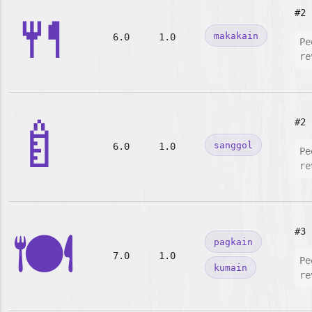
🍴
#2
makakain
6.0
1.0
Pe
re
🍼
#2
sanggol
6.0
1.0
Pe
re
🍽️
#3
pagkain
7.0
1.0
Pe
kumain
re