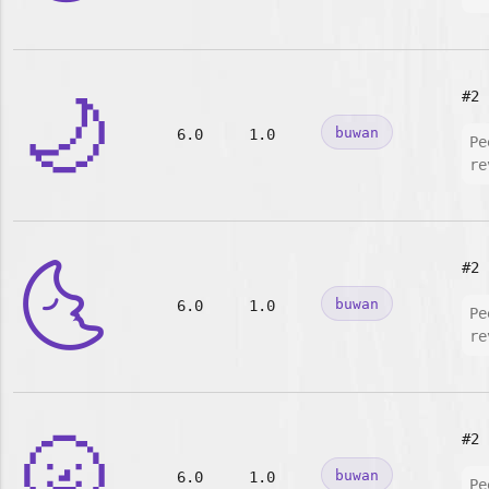
🌙
#2
buwan
6.0
1.0
Pe
re
🌜
#2
buwan
6.0
1.0
Pe
re
🌝
#2
buwan
6.0
1.0
Pe