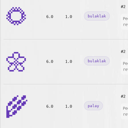
🌻
#2
bulaklak
6.0
1.0
Pe
re
🌼
#2
bulaklak
6.0
1.0
Pe
re
🌾
#2
palay
6.0
1.0
Pe
re