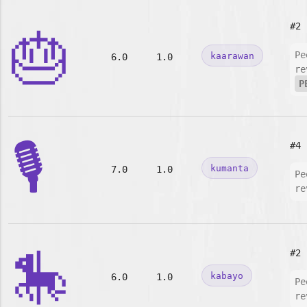
#2
🎂
Pe
kaarawan
6.0
1.0
re
P
🎙️
#4
kumanta
7.0
1.0
Pe
re
🎠
#2
kabayo
6.0
1.0
Pe
re