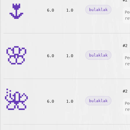
🌷
#2
bulaklak
6.0
1.0
Pe
re
🌸
#2
bulaklak
6.0
1.0
Pe
re
🌺
#2
bulaklak
6.0
1.0
Pe
re