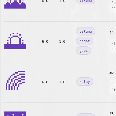
🌄
silang
6.0
1.0
Pe
re
🌅
silang
#4
dagat
6.0
1.0
Pe
re
gabi
🌈
#2
kulay
6.0
1.0
Pe
re
#3