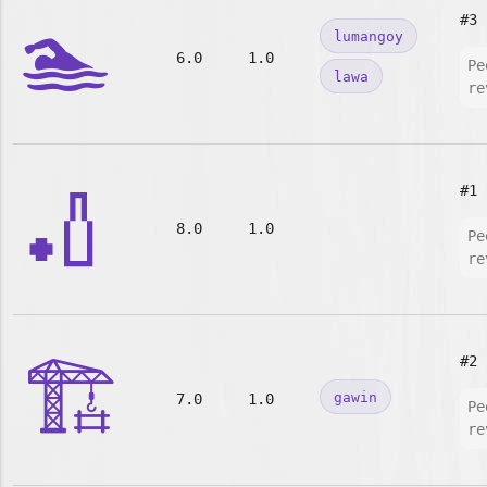
🏊
#3
lumangoy
6.0
1.0
Pe
lawa
re
🏏
#1
8.0
1.0
Pe
re
🏗️
#2
gawin
7.0
1.0
Pe
re