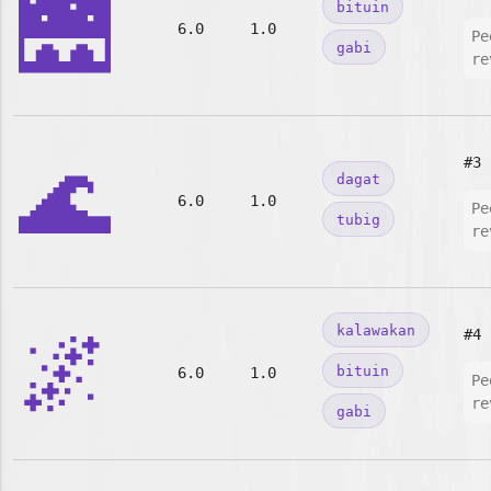
🌉
bituin
6.0
1.0
Pe
gabi
re
🌊
#3
dagat
6.0
1.0
Pe
tubig
re
🌌
kalawakan
#4
bituin
6.0
1.0
Pe
re
gabi