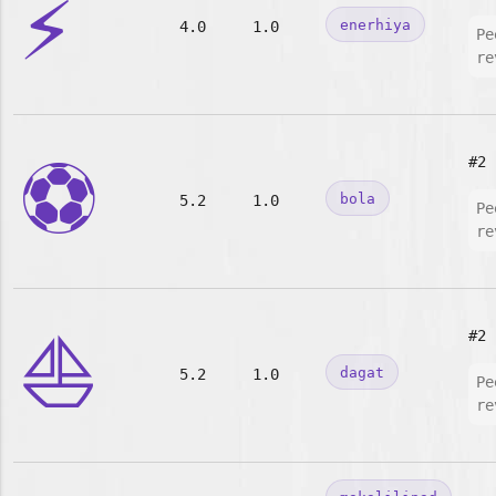
⚡
enerhiya
4.0
1.0
Pe
re
⚽
#2
bola
5.2
1.0
Pe
re
⛵
#2
dagat
5.2
1.0
Pe
re