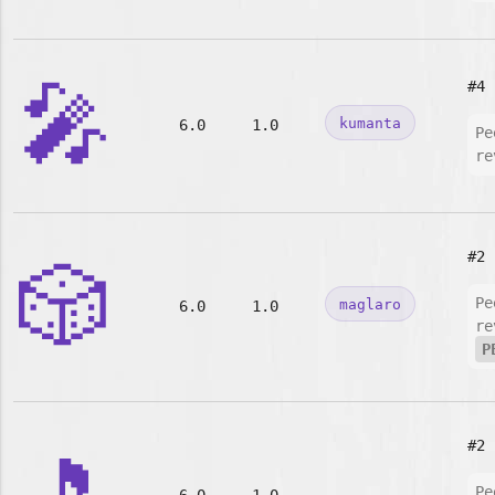
🎤
#4
kumanta
6.0
1.0
Pe
re
#2
🎲
Pe
maglaro
6.0
1.0
re
P
#2
Pe