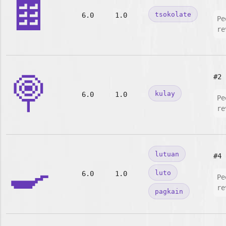
🍫
tsokolate
6.0
1.0
Pe
re
🍭
#2
kulay
6.0
1.0
Pe
re
🍳
lutuan
#4
luto
6.0
1.0
Pe
re
pagkain