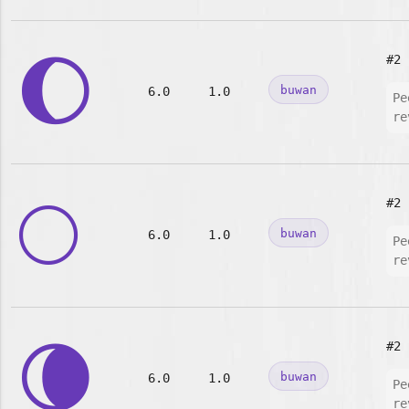
🌔
#2
buwan
6.0
1.0
Pe
re
🌕
#2
buwan
6.0
1.0
Pe
re
🌘
#2
buwan
6.0
1.0
Pe
re