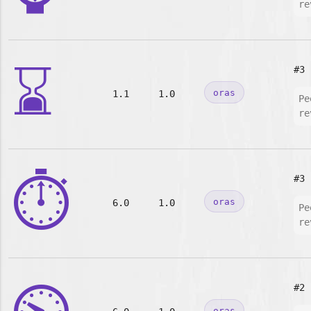
re
⌛
#3
oras
1.1
1.0
Pe
re
⏱️
#3
oras
6.0
1.0
Pe
re
#2
oras