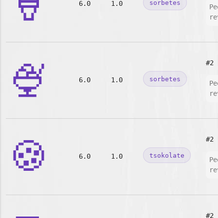
🍦
sorbetes
6.0
1.0
Pe
re
🍨
#2
sorbetes
6.0
1.0
Pe
re
🍪
#2
tsokolate
6.0
1.0
Pe
re
#2