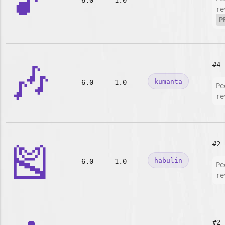
🎵
6.0
1.0
re
P
🎶
#4
kumanta
6.0
1.0
Pe
re
🎽
#2
habulin
6.0
1.0
Pe
re
#2