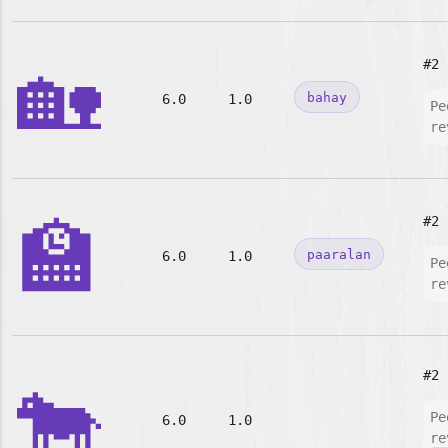
🏡
#2
bahay
6.0
1.0
Pe
re
🏫
#2
paaralan
6.0
1.0
Pe
re
#2
🐄
Pe
6.0
1.0
re