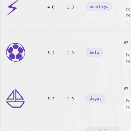
⚡
enerhiya
4.0
1.0
Pe
re
⚽
#2
bola
5.2
1.0
Pe
re
⛵
#2
dagat
5.2
1.0
Pe
re