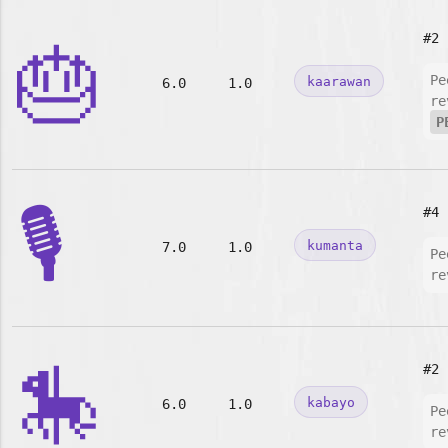
#2
🎂
Pe
kaarawan
6.0
1.0
re
P
🎙️
#4
kumanta
7.0
1.0
Pe
re
🎠
#2
kabayo
6.0
1.0
Pe
re