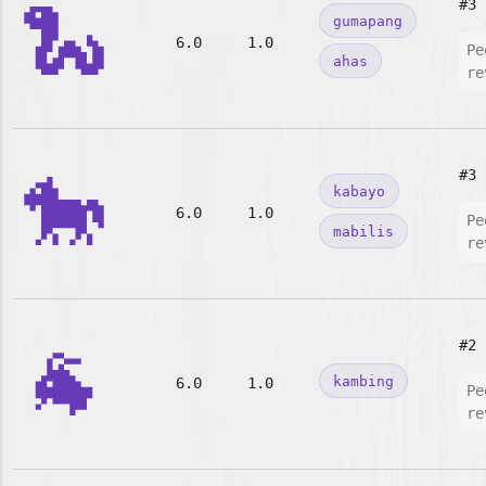
🐍
#3
gumapang
6.0
1.0
Pe
ahas
re
🐎
#3
kabayo
6.0
1.0
Pe
mabilis
re
🐐
#2
kambing
6.0
1.0
Pe
re