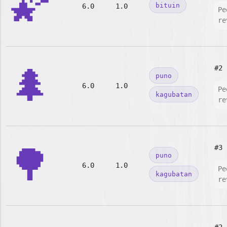
🌠
bituin
6.0
1.0
Pe
re
🌲
#2
puno
6.0
1.0
Pe
kagubatan
re
🌳
#3
puno
6.0
1.0
Pe
kagubatan
re