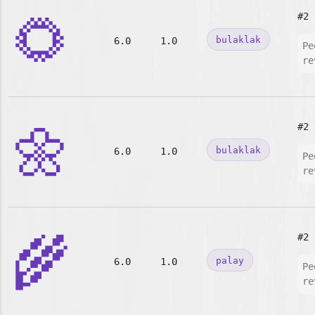
🌻
#2
bulaklak
6.0
1.0
Pe
re
🌼
#2
bulaklak
6.0
1.0
Pe
re
🌾
#2
palay
6.0
1.0
Pe
re