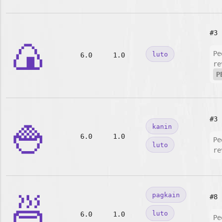
#3
🍙
Pe
luto
6.0
1.0
re
P
🍚
#3
kanin
6.0
1.0
Pe
luto
re
🍜
pagkain
#8
luto
6.0
1.0
Pe