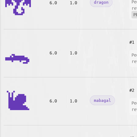
🐉
Pe
dragon
6.0
1.0
re
P
🐊
#1
6.0
1.0
Pe
re
🐌
#2
mabagal
6.0
1.0
Pe
re