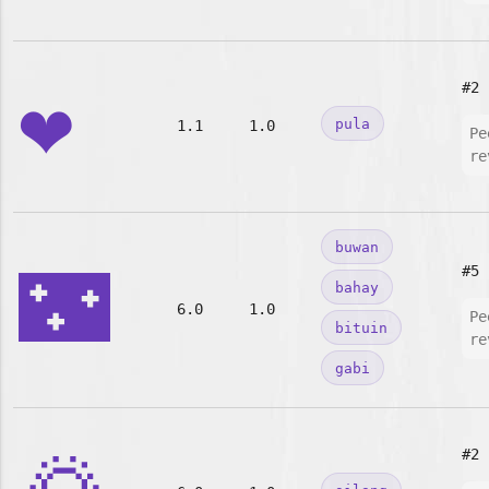
❤️
#2
pula
1.1
1.0
Pe
re
buwan
🌃
#5
bahay
6.0
1.0
Pe
bituin
re
gabi
#2