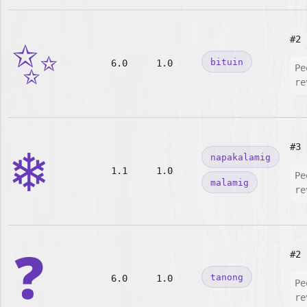
✨
#2
bituin
6.0
1.0
Pe
re
❄️
#3
napakalamig
1.1
1.0
Pe
malamig
re
❓
#2
tanong
6.0
1.0
Pe
re