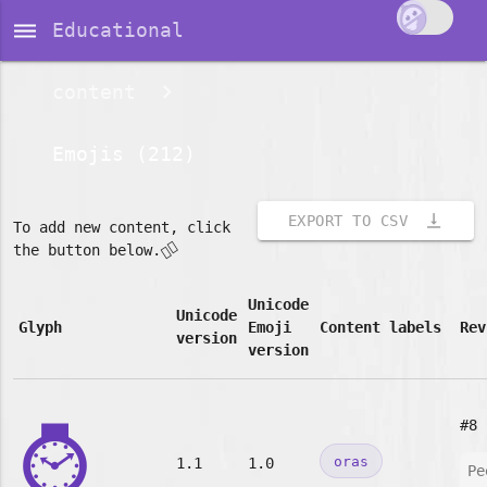
dehaze
Educational
content
Emojis (212)
vertical_align_bottom
EXPORT TO CSV
To add new content, click
👇🏽
the button below.
Unicode
Unicode
Glyph
Emoji
Content labels
Rev
version
version
⌚
#8
oras
1.1
1.0
Pe