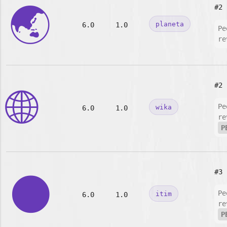
🌏
#2
planeta
6.0
1.0
Pe
re
#2
🌐
Pe
wika
6.0
1.0
re
P
#3
🌑
Pe
itim
6.0
1.0
re
P