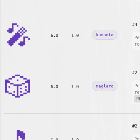
🎤
#4
kumanta
6.0
1.0
Pe
re
#2
🎲
Pe
maglaro
6.0
1.0
re
P
#2
Pe