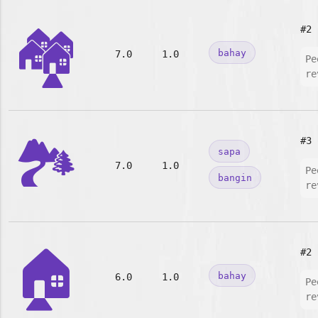
🏘️
#2
bahay
7.0
1.0
Pe
re
🏞️
#3
sapa
7.0
1.0
Pe
bangin
re
🏠
#2
bahay
6.0
1.0
Pe
re