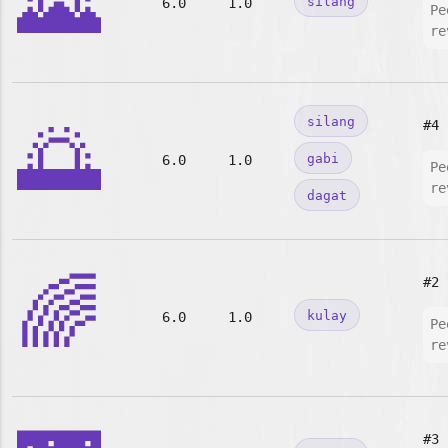
🌄
silang
6.0
1.0
Pe
re
🌅
silang
#4
gabi
6.0
1.0
Pe
re
dagat
🌈
#2
kulay
6.0
1.0
Pe
re
#3