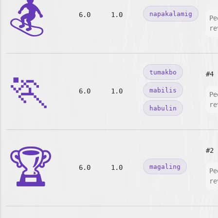
🏂
napakalamig
6.0
1.0
Pe
re
🏃
tumakbo
#4
mabilis
6.0
1.0
Pe
re
habulin
🏆
#2
magaling
6.0
1.0
Pe
re