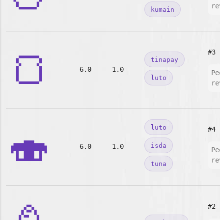
re
kumain
🍞
#3
tinapay
6.0
1.0
Pe
luto
re
🍣
luto
#4
isda
6.0
1.0
Pe
re
tuna
#2