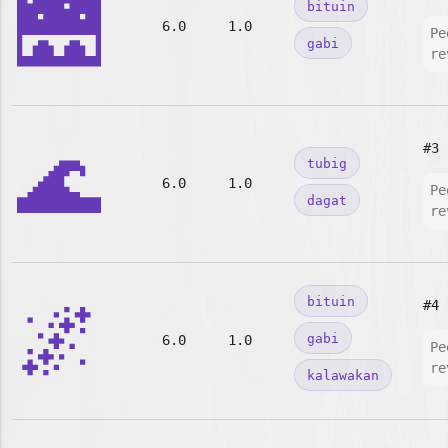
🌉
bituin
6.0
1.0
Pe
gabi
re
🌊
#3
tubig
6.0
1.0
Pe
dagat
re
🌌
bituin
#4
gabi
6.0
1.0
Pe
re
kalawakan