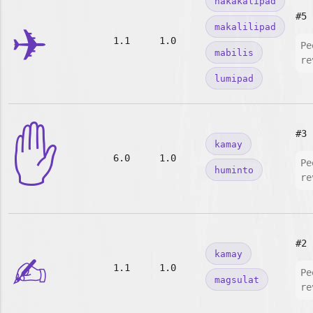
nakakalipad
✈️
#5
makalilipad
1.1
1.0
Pe
mabilis
re
lumipad
✋
#3
kamay
6.0
1.0
Pe
huminto
re
✍️
#2
kamay
1.1
1.0
Pe
magsulat
re