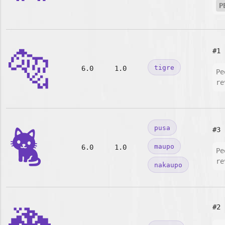
P
🐅
#1
tigre
6.0
1.0
Pe
re
🐈
pusa
#3
maupo
6.0
1.0
Pe
re
nakaupo
#2