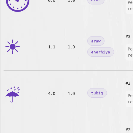
⏲️
6.0
1.0
Pe
re
☀️
#3
araw
1.1
1.0
Pe
enerhiya
re
☔
#2
tubig
4.0
1.0
Pe
re
#2