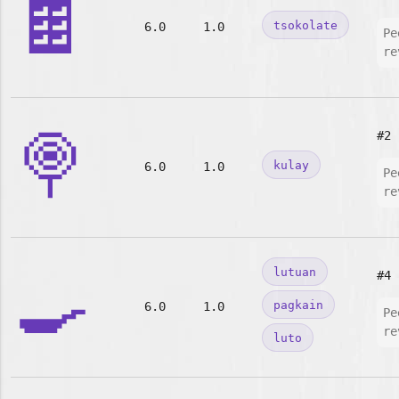
🍫
tsokolate
6.0
1.0
Pe
re
🍭
#2
kulay
6.0
1.0
Pe
re
🍳
lutuan
#4
pagkain
6.0
1.0
Pe
re
luto