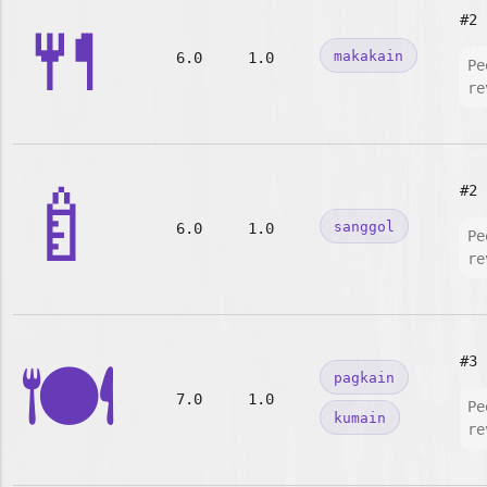
🍴
#2
makakain
6.0
1.0
Pe
re
🍼
#2
sanggol
6.0
1.0
Pe
re
🍽️
#3
pagkain
7.0
1.0
Pe
kumain
re