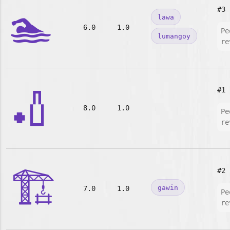
🏊
#3
lawa
6.0
1.0
Pe
lumangoy
re
🏏
#1
8.0
1.0
Pe
re
🏗️
#2
gawin
7.0
1.0
Pe
re