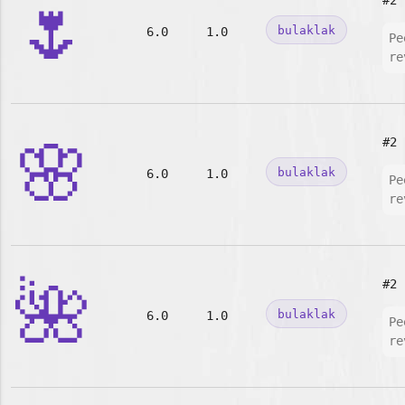
🌷
#2
bulaklak
6.0
1.0
Pe
re
🌸
#2
bulaklak
6.0
1.0
Pe
re
🌺
#2
bulaklak
6.0
1.0
Pe
re