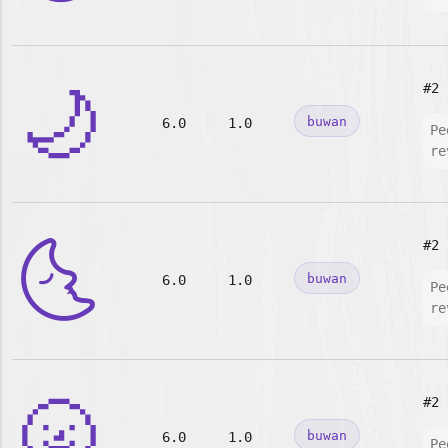
🌙
#2
buwan
6.0
1.0
Pe
re
🌜
#2
buwan
6.0
1.0
Pe
re
🌝
#2
buwan
6.0
1.0
Pe