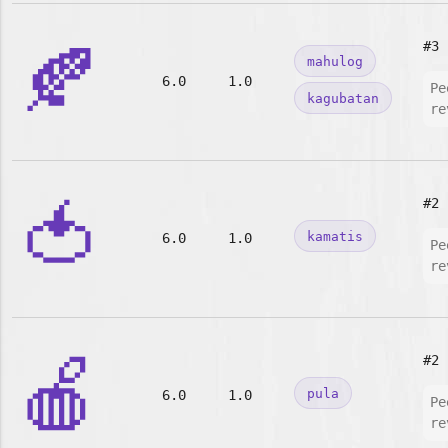
🍂
#3
mahulog
6.0
1.0
Pe
kagubatan
re
🍅
#2
kamatis
6.0
1.0
Pe
re
🍎
#2
pula
6.0
1.0
Pe
re