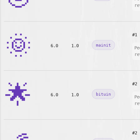
re
🌞
#1
mainit
6.0
1.0
Pe
re
🌟
#2
bituin
6.0
1.0
Pe
re
#2