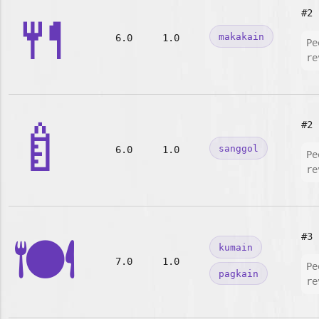
🍴
#2
makakain
6.0
1.0
Pe
re
🍼
#2
sanggol
6.0
1.0
Pe
re
🍽️
#3
kumain
7.0
1.0
Pe
pagkain
re