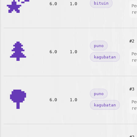
🌠
bituin
6.0
1.0
Pe
re
🌲
#2
puno
6.0
1.0
Pe
kagubatan
re
🌳
#3
puno
6.0
1.0
Pe
kagubatan
re