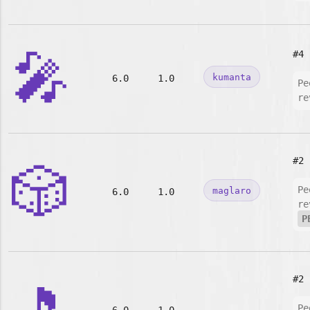
🎤
#4
kumanta
6.0
1.0
Pe
re
#2
🎲
Pe
maglaro
6.0
1.0
re
P
#2
Pe