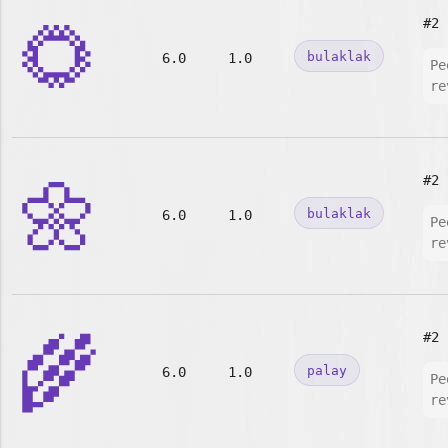
🌻
#2
bulaklak
6.0
1.0
Pe
re
🌼
#2
bulaklak
6.0
1.0
Pe
re
🌾
#2
palay
6.0
1.0
Pe
re