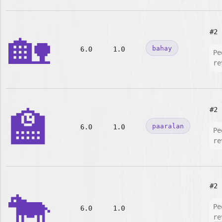
🏡
#2
bahay
6.0
1.0
Pe
re
🏫
#2
paaralan
6.0
1.0
Pe
re
#2
🐄
Pe
6.0
1.0
re