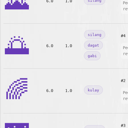
🌄
silang
6.0
1.0
Pe
re
🌅
silang
#4
dagat
6.0
1.0
Pe
re
gabi
🌈
#2
kulay
6.0
1.0
Pe
re
#3