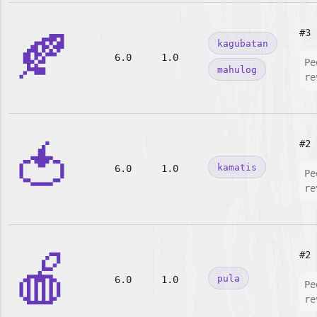
🍂
#3
kagubatan
6.0
1.0
Pe
mahulog
re
🍅
#2
kamatis
6.0
1.0
Pe
re
🍎
#2
pula
6.0
1.0
Pe
re