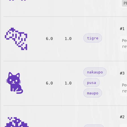
P
🐅
#1
tigre
6.0
1.0
Pe
re
🐈
nakaupo
#3
pusa
6.0
1.0
Pe
re
maupo
#2