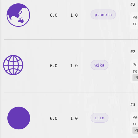
🌏
#2
planeta
6.0
1.0
Pe
re
#2
🌐
Pe
wika
6.0
1.0
re
P
#3
🌑
Pe
itim
6.0
1.0
re
P