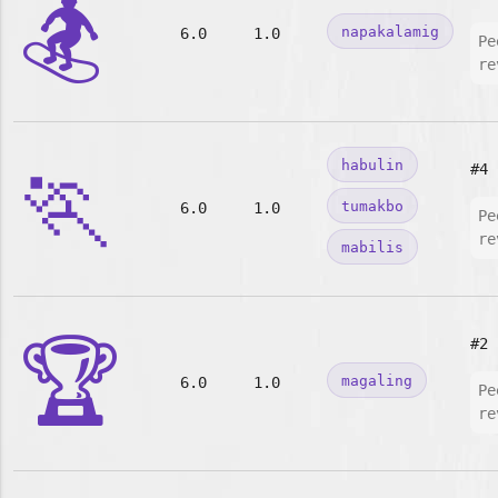
🏂
napakalamig
6.0
1.0
Pe
re
🏃
habulin
#4
tumakbo
6.0
1.0
Pe
re
mabilis
🏆
#2
magaling
6.0
1.0
Pe
re