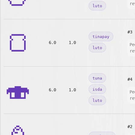
re
luto
🍞
#3
tinapay
6.0
1.0
Pe
luto
re
🍣
tuna
#4
isda
6.0
1.0
Pe
re
luto
#2