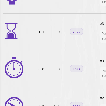
re
⌛
#3
oras
1.1
1.0
Pe
re
⏱️
#3
oras
6.0
1.0
Pe
re
#2
oras