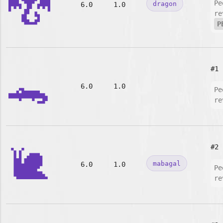
🐉
Pe
dragon
6.0
1.0
re
P
🐊
#1
6.0
1.0
Pe
re
🐌
#2
mabagal
6.0
1.0
Pe
re