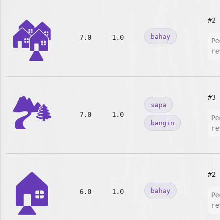
🏘️
#2
bahay
7.0
1.0
Pe
re
🏞️
#3
sapa
7.0
1.0
Pe
bangin
re
🏠
#2
bahay
6.0
1.0
Pe
re