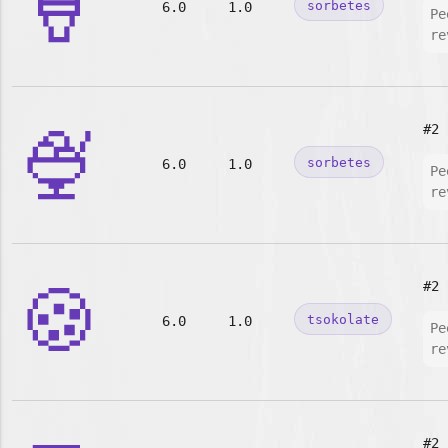
🍦
sorbetes
6.0
1.0
Pe
re
🍨
#2
sorbetes
6.0
1.0
Pe
re
🍪
#2
tsokolate
6.0
1.0
Pe
re
#2