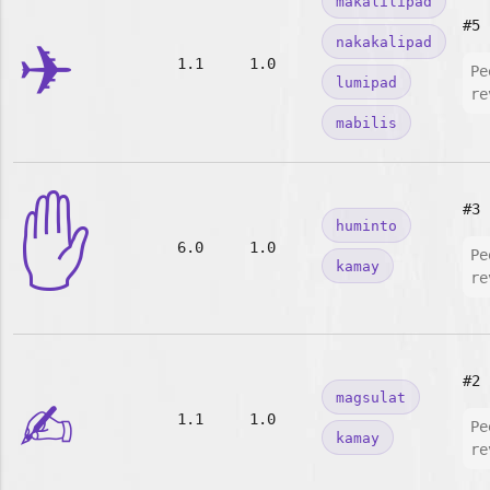
makalilipad
✈️
#5
nakakalipad
1.1
1.0
Pe
lumipad
re
mabilis
✋
#3
huminto
6.0
1.0
Pe
kamay
re
✍️
#2
magsulat
1.1
1.0
Pe
kamay
re