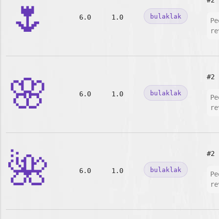
🌷
#2
bulaklak
6.0
1.0
Pe
re
🌸
#2
bulaklak
6.0
1.0
Pe
re
🌺
#2
bulaklak
6.0
1.0
Pe
re