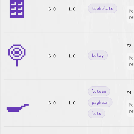
🍫
tsokolate
6.0
1.0
Pe
re
🍭
#2
kulay
6.0
1.0
Pe
re
🍳
lutuan
#4
pagkain
6.0
1.0
Pe
re
luto