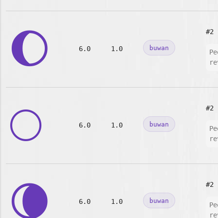
🌔
#2
buwan
6.0
1.0
Pe
re
🌕
#2
buwan
6.0
1.0
Pe
re
🌘
#2
buwan
6.0
1.0
Pe
re