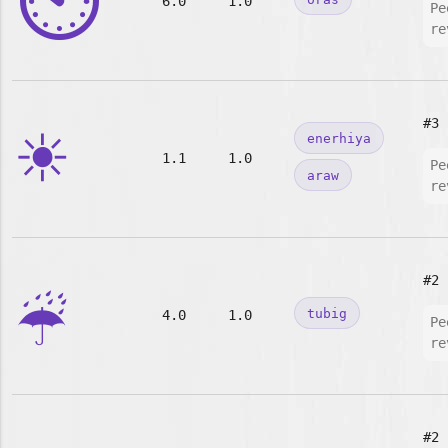
⏲️
6.0
1.0
Pe
re
☀️
#3
enerhiya
1.1
1.0
Pe
araw
re
☔
#2
tubig
4.0
1.0
Pe
re
#2