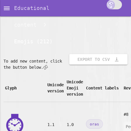
dehaze
Educational
content
Emojis (212)
vertical_align_bottom
EXPORT TO CSV
To add new content, click
👇🏽
the button below.
Unicode
Unicode
Glyph
Emoji
Content labels
Rev
version
version
⌚
#8
oras
1.1
1.0
Pe