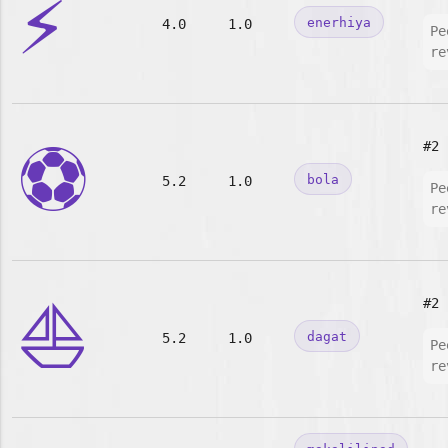
⚡
enerhiya
4.0
1.0
Pe
re
⚽
#2
bola
5.2
1.0
Pe
re
⛵
#2
dagat
5.2
1.0
Pe
re