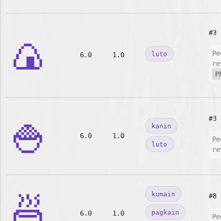
#3
🍙
Pe
luto
6.0
1.0
re
P
🍚
#3
kanin
6.0
1.0
Pe
luto
re
🍜
kumain
#8
pagkain
6.0
1.0
Pe