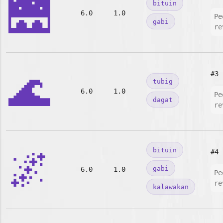
🌉
bituin
6.0
1.0
Pe
gabi
re
🌊
#3
tubig
6.0
1.0
Pe
dagat
re
🌌
bituin
#4
gabi
6.0
1.0
Pe
re
kalawakan