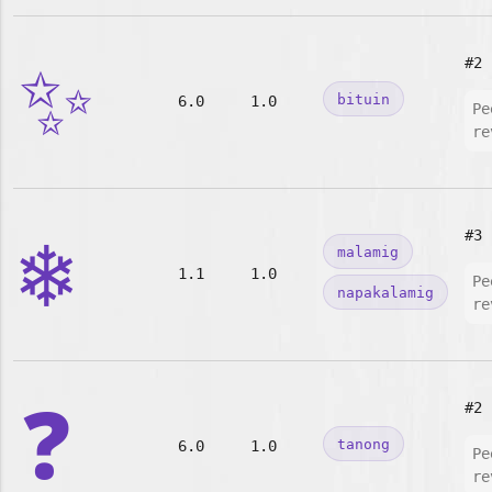
✨
#2
bituin
6.0
1.0
Pe
re
❄️
#3
malamig
1.1
1.0
Pe
napakalamig
re
❓
#2
tanong
6.0
1.0
Pe
re