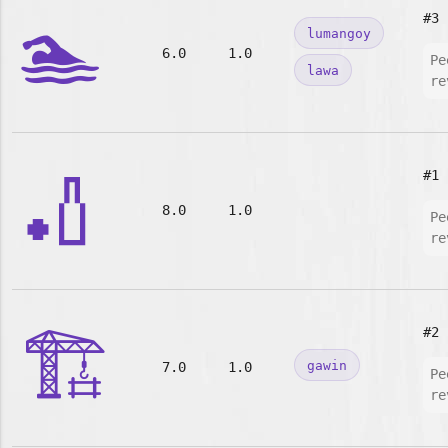
🏊
#3
lumangoy
6.0
1.0
Pe
lawa
re
🏏
#1
8.0
1.0
Pe
re
🏗️
#2
gawin
7.0
1.0
Pe
re