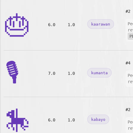
#2
🎂
Pe
kaarawan
6.0
1.0
re
P
🎙️
#4
kumanta
7.0
1.0
Pe
re
🎠
#2
kabayo
6.0
1.0
Pe
re