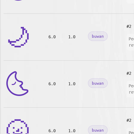
🌙
#2
buwan
6.0
1.0
Pe
re
🌜
#2
buwan
6.0
1.0
Pe
re
🌝
#2
buwan
6.0
1.0
Pe