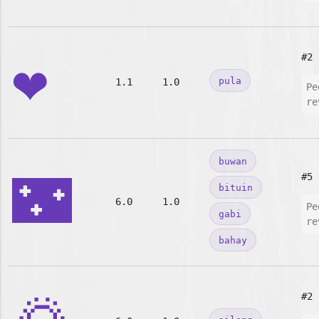
❤️
#2
pula
1.1
1.0
Pe
re
buwan
🌃
#5
bituin
6.0
1.0
Pe
gabi
re
bahay
#2