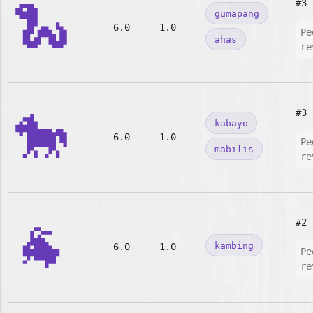
🐍
#3
gumapang
6.0
1.0
Pe
ahas
re
🐎
#3
kabayo
6.0
1.0
Pe
mabilis
re
🐐
#2
kambing
6.0
1.0
Pe
re