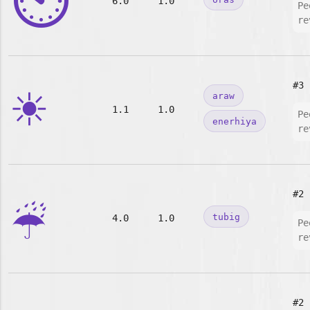
⏲️
6.0
1.0
Pe
re
☀️
#3
araw
1.1
1.0
Pe
enerhiya
re
☔
#2
tubig
4.0
1.0
Pe
re
#2