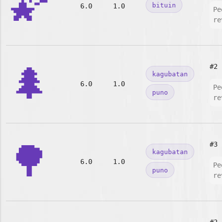
🌠
bituin
6.0
1.0
Pe
re
🌲
#2
kagubatan
6.0
1.0
Pe
puno
re
🌳
#3
kagubatan
6.0
1.0
Pe
puno
re