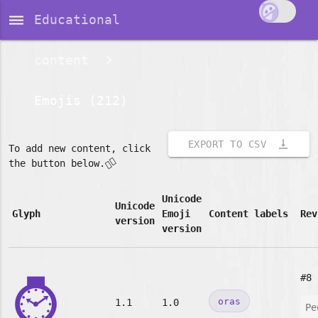
dehaze
Educational
content
Emojis (212)
vertical_align_bottom
EXPORT TO CSV
To add new content, click
👇🏽
the button below.
Unicode
Unicode
Glyph
Emoji
Content labels
Rev
version
version
⌚
#8
oras
1.1
1.0
Pe