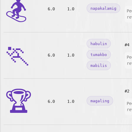
🏂
napakalamig
6.0
1.0
Pe
re
🏃
habulin
#4
tumakbo
6.0
1.0
Pe
re
mabilis
🏆
#2
magaling
6.0
1.0
Pe
re