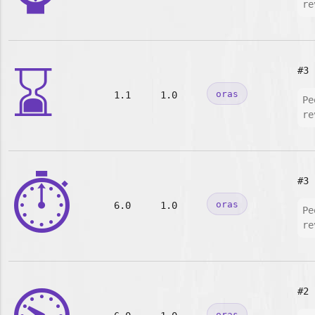
re
⌛
#3
oras
1.1
1.0
Pe
re
⏱️
#3
oras
6.0
1.0
Pe
re
#2
oras