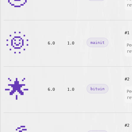
re
🌞
#1
mainit
6.0
1.0
Pe
re
🌟
#2
bituin
6.0
1.0
Pe
re
#2