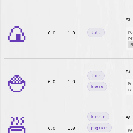
#3
🍙
Pe
luto
6.0
1.0
re
P
🍚
#3
luto
6.0
1.0
Pe
kanin
re
🍜
kumain
#8
pagkain
6.0
1.0
Pe