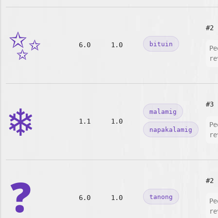
✨
#2
bituin
6.0
1.0
Pe
re
❄️
#3
malamig
1.1
1.0
Pe
napakalamig
re
❓
#2
tanong
6.0
1.0
Pe
re