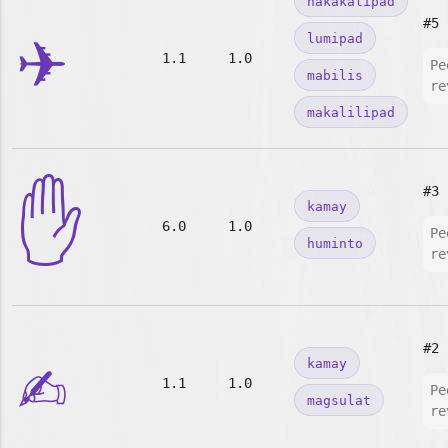
nakakalipad
✈️
#5
lumipad
1.1
1.0
Pe
mabilis
re
makalilipad
✋
#3
kamay
6.0
1.0
Pe
huminto
re
✍️
#2
kamay
1.1
1.0
Pe
magsulat
re