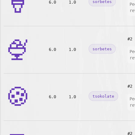
🍦
sorbetes
6.0
1.0
Pe
re
🍨
#2
sorbetes
6.0
1.0
Pe
re
🍪
#2
tsokolate
6.0
1.0
Pe
re
#2