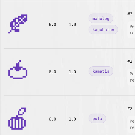
🍂
#3
mahulog
6.0
1.0
Pe
kagubatan
re
🍅
#2
kamatis
6.0
1.0
Pe
re
🍎
#2
pula
6.0
1.0
Pe
re