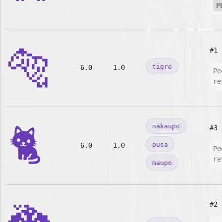
P
🐅
#1
tigre
6.0
1.0
Pe
re
🐈
nakaupo
#3
pusa
6.0
1.0
Pe
re
maupo
#2