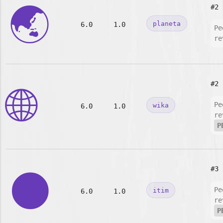
🌏
#2
planeta
6.0
1.0
Pe
re
#2
🌐
Pe
wika
6.0
1.0
re
P
#3
🌑
Pe
itim
6.0
1.0
re
P