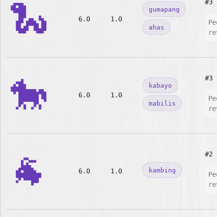
🐍
#3
gumapang
6.0
1.0
Pe
ahas
re
🐎
#3
kabayo
6.0
1.0
Pe
mabilis
re
🐐
#2
kambing
6.0
1.0
Pe
re