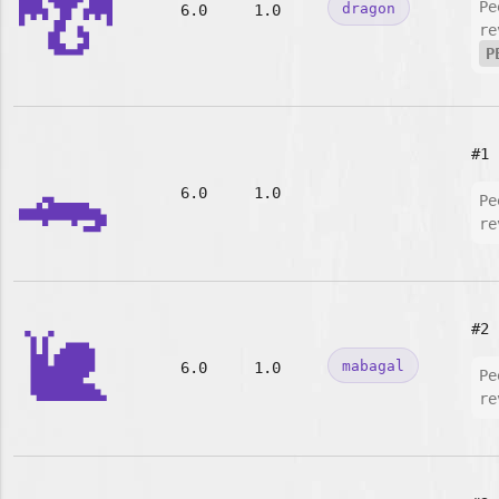
🐉
Pe
dragon
6.0
1.0
re
P
🐊
#1
6.0
1.0
Pe
re
🐌
#2
mabagal
6.0
1.0
Pe
re