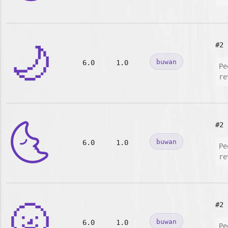
🌙
#2
buwan
6.0
1.0
Pe
re
🌜
#2
buwan
6.0
1.0
Pe
re
🌝
#2
buwan
6.0
1.0
Pe