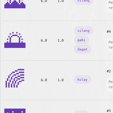
🌄
silang
6.0
1.0
Pe
re
🌅
silang
#4
gabi
6.0
1.0
Pe
re
dagat
🌈
#2
kulay
6.0
1.0
Pe
re
#3