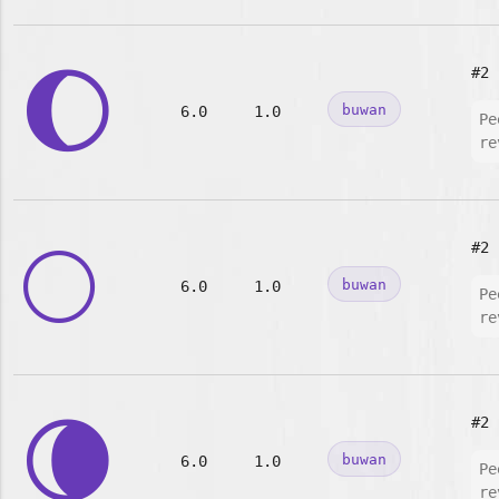
🌔
#2
buwan
6.0
1.0
Pe
re
🌕
#2
buwan
6.0
1.0
Pe
re
🌘
#2
buwan
6.0
1.0
Pe
re