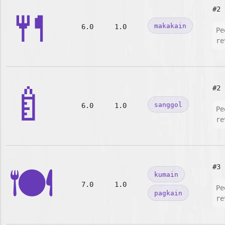
🍴
#2
makakain
6.0
1.0
Pe
re
🍼
#2
sanggol
6.0
1.0
Pe
re
🍽️
#3
kumain
7.0
1.0
Pe
pagkain
re