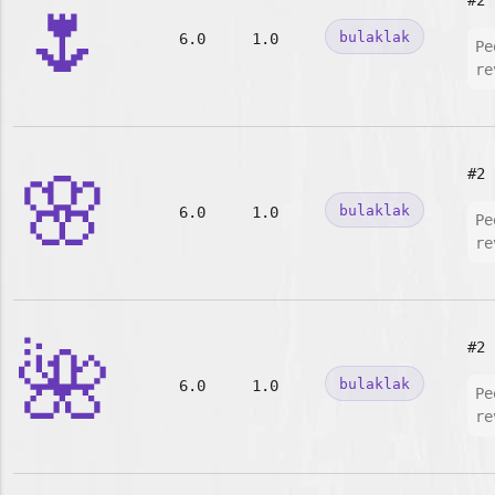
🌷
#2
bulaklak
6.0
1.0
Pe
re
🌸
#2
bulaklak
6.0
1.0
Pe
re
🌺
#2
bulaklak
6.0
1.0
Pe
re