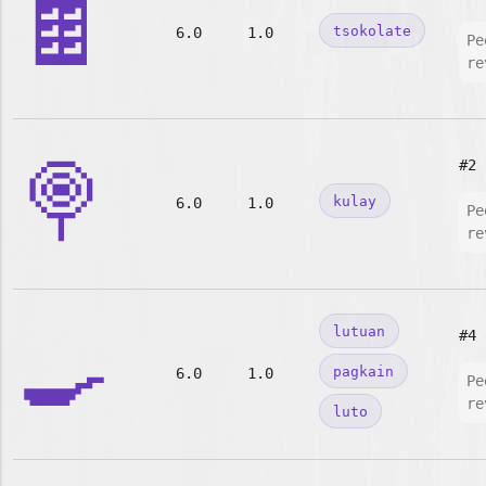
🍫
tsokolate
6.0
1.0
Pe
re
🍭
#2
kulay
6.0
1.0
Pe
re
🍳
lutuan
#4
pagkain
6.0
1.0
Pe
re
luto