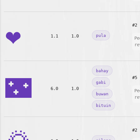
❤️
#2
pula
1.1
1.0
Pe
re
bahay
🌃
#5
gabi
6.0
1.0
Pe
buwan
re
bituin
#2