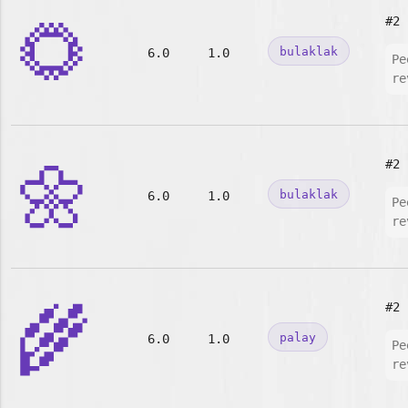
🌻
#2
bulaklak
6.0
1.0
Pe
re
🌼
#2
bulaklak
6.0
1.0
Pe
re
🌾
#2
palay
6.0
1.0
Pe
re