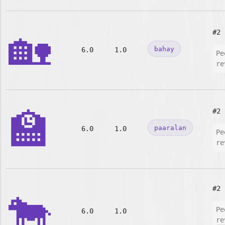
🏡
#2
bahay
6.0
1.0
Pe
re
🏫
#2
paaralan
6.0
1.0
Pe
re
#2
🐄
Pe
6.0
1.0
re