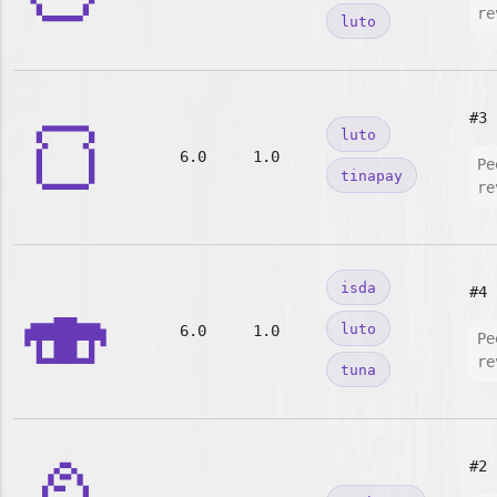
re
luto
🍞
#3
luto
6.0
1.0
Pe
tinapay
re
🍣
isda
#4
luto
6.0
1.0
Pe
re
tuna
#2