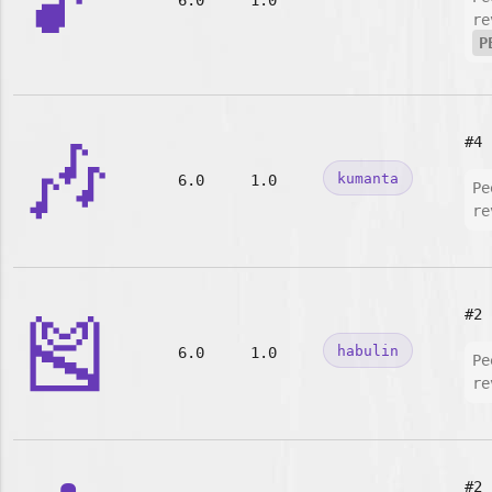
🎵
6.0
1.0
re
P
🎶
#4
kumanta
6.0
1.0
Pe
re
🎽
#2
habulin
6.0
1.0
Pe
re
#2