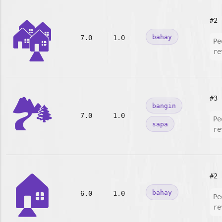
🏘️
#2
bahay
7.0
1.0
Pe
re
🏞️
#3
bangin
7.0
1.0
Pe
sapa
re
🏠
#2
bahay
6.0
1.0
Pe
re