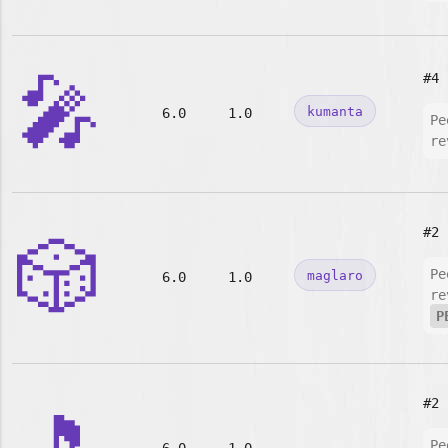
🎤
#4
kumanta
6.0
1.0
Pe
re
#2
🎲
Pe
maglaro
6.0
1.0
re
P
#2
Pe