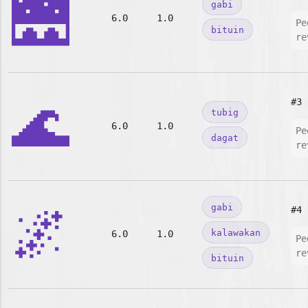
🌉
gabi
6.0
1.0
Pe
bituin
re
🌊
#3
tubig
6.0
1.0
Pe
dagat
re
🌌
gabi
#4
kalawakan
6.0
1.0
Pe
re
bituin