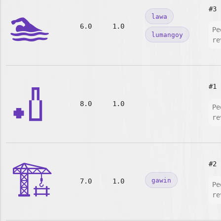
🏊
#3
lawa
6.0
1.0
Pe
lumangoy
re
🏏
#1
8.0
1.0
Pe
re
🏗️
#2
gawin
7.0
1.0
Pe
re