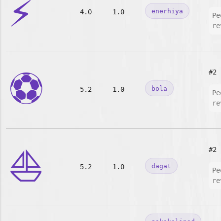
⚡
enerhiya
4.0
1.0
Pe
re
⚽
#2
bola
5.2
1.0
Pe
re
⛵
#2
dagat
5.2
1.0
Pe
re