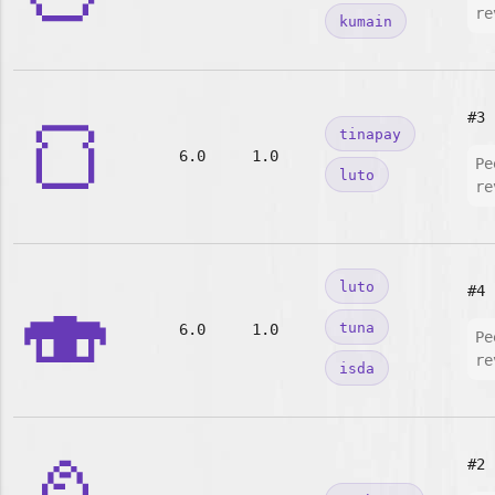
re
kumain
🍞
#3
tinapay
6.0
1.0
Pe
luto
re
🍣
luto
#4
tuna
6.0
1.0
Pe
re
isda
#2