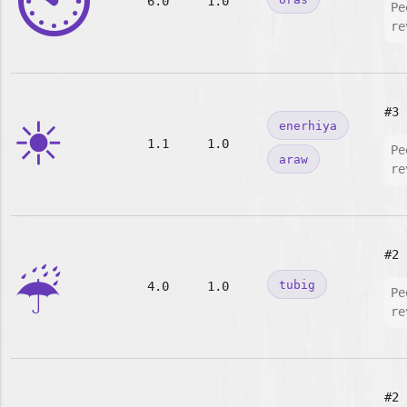
⏲️
6.0
1.0
Pe
re
☀️
#3
enerhiya
1.1
1.0
Pe
araw
re
☔
#2
tubig
4.0
1.0
Pe
re
#2