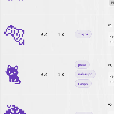
P
🐅
#1
tigre
6.0
1.0
Pe
re
🐈
pusa
#3
nakaupo
6.0
1.0
Pe
re
maupo
#2