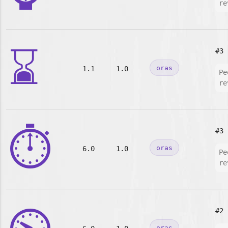
re
⌛
#3
oras
1.1
1.0
Pe
re
⏱️
#3
oras
6.0
1.0
Pe
re
#2
oras