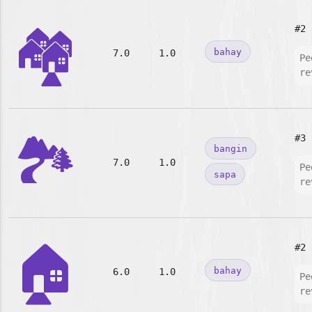
🏘️
#2
bahay
7.0
1.0
Pe
re
🏞️
#3
bangin
7.0
1.0
Pe
sapa
re
🏠
#2
bahay
6.0
1.0
Pe
re