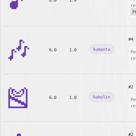
🎵
6.0
1.0
re
P
🎶
#4
kumanta
6.0
1.0
Pe
re
🎽
#2
habulin
6.0
1.0
Pe
re
#2