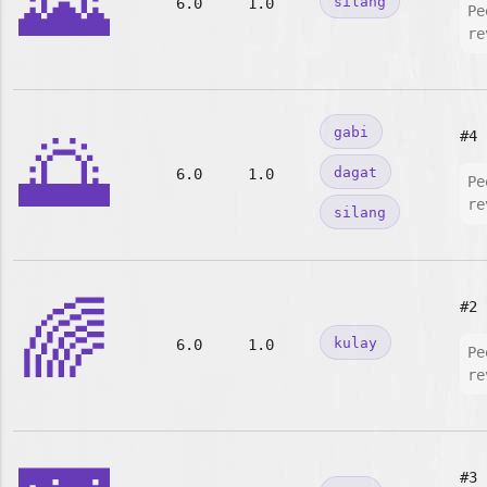
🌄
silang
6.0
1.0
Pe
re
🌅
gabi
#4
dagat
6.0
1.0
Pe
re
silang
🌈
#2
kulay
6.0
1.0
Pe
re
#3