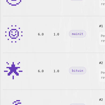
re
🌞
#1
mainit
6.0
1.0
Pe
re
🌟
#2
bituin
6.0
1.0
Pe
re
#2