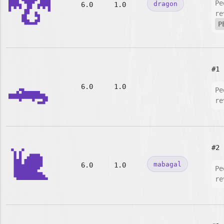
🐉
Pe
dragon
6.0
1.0
re
P
🐊
#1
6.0
1.0
Pe
re
🐌
#2
mabagal
6.0
1.0
Pe
re