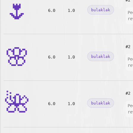
🌷
#2
bulaklak
6.0
1.0
Pe
re
🌸
#2
bulaklak
6.0
1.0
Pe
re
🌺
#2
bulaklak
6.0
1.0
Pe
re