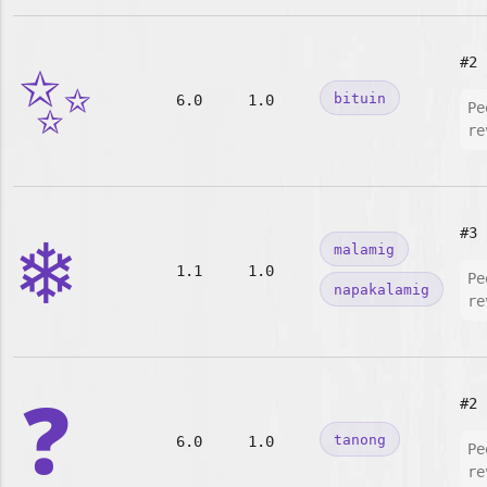
✨
#2
bituin
6.0
1.0
Pe
re
❄️
#3
malamig
1.1
1.0
Pe
napakalamig
re
❓
#2
tanong
6.0
1.0
Pe
re