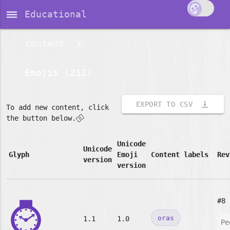
dehaze
Educational
content
Emojis (212)
vertical_align_bottom
EXPORT TO CSV
To add new content, click
👇🏽
the button below.
Unicode
Unicode
Glyph
Emoji
Content labels
Rev
version
version
⌚
#8
oras
1.1
1.0
Pe