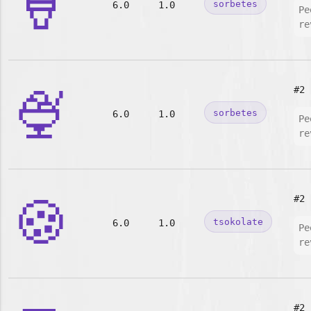
🍦
sorbetes
6.0
1.0
Pe
re
🍨
#2
sorbetes
6.0
1.0
Pe
re
🍪
#2
tsokolate
6.0
1.0
Pe
re
#2