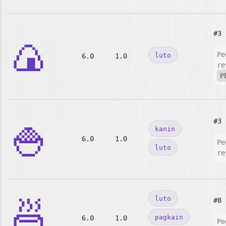
#3
🍙
Pe
luto
6.0
1.0
re
P
🍚
#3
kanin
6.0
1.0
Pe
luto
re
🍜
luto
#8
pagkain
6.0
1.0
Pe