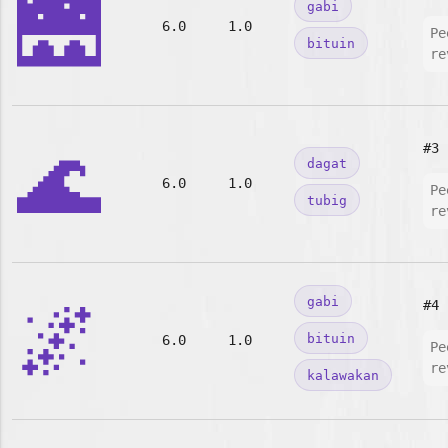
🌉
gabi
6.0
1.0
Pe
bituin
re
🌊
#3
dagat
6.0
1.0
Pe
tubig
re
🌌
gabi
#4
bituin
6.0
1.0
Pe
re
kalawakan