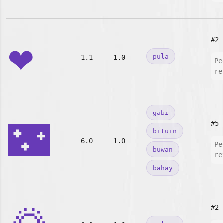
❤️
#2
pula
1.1
1.0
Pe
re
gabi
🌃
#5
bituin
6.0
1.0
Pe
buwan
re
bahay
#2