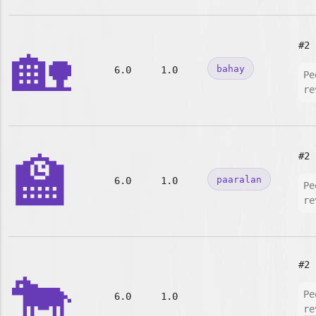
🏡
#2
bahay
6.0
1.0
Pe
re
🏫
#2
paaralan
6.0
1.0
Pe
re
#2
🐄
Pe
6.0
1.0
re