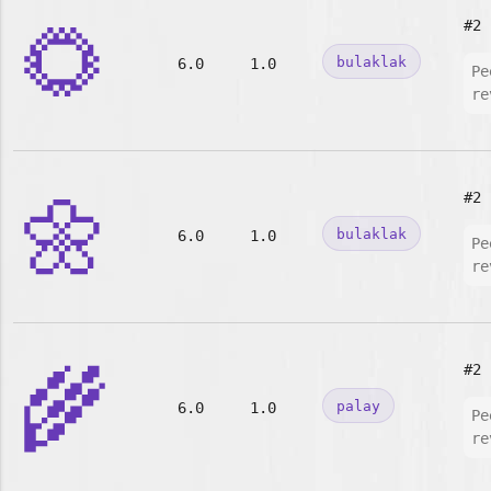
🌻
#2
bulaklak
6.0
1.0
Pe
re
🌼
#2
bulaklak
6.0
1.0
Pe
re
🌾
#2
palay
6.0
1.0
Pe
re