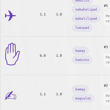
mabilis
✈️
#5
nakakalipad
1.1
1.0
Pe
makalilipad
re
lumipad
✋
#3
kamay
6.0
1.0
Pe
huminto
re
✍️
#2
kamay
1.1
1.0
Pe
magsulat
re