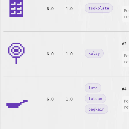
🍫
tsokolate
6.0
1.0
Pe
re
🍭
#2
kulay
6.0
1.0
Pe
re
🍳
luto
#4
lutuan
6.0
1.0
Pe
re
pagkain