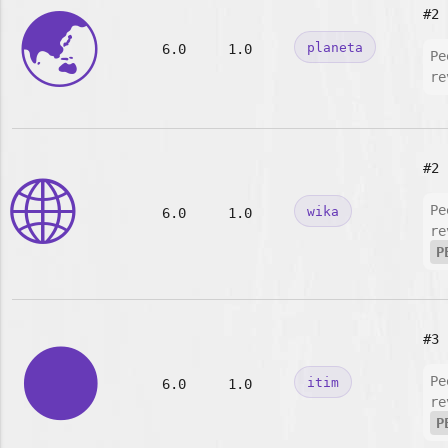
🌏
#2
planeta
6.0
1.0
Pe
re
#2
🌐
Pe
wika
6.0
1.0
re
P
#3
🌑
Pe
itim
6.0
1.0
re
P