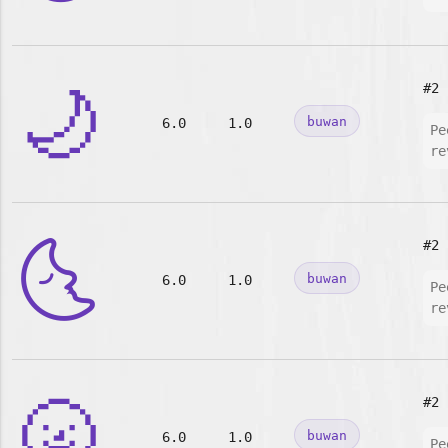
🌙
#2
buwan
6.0
1.0
Pe
re
🌜
#2
buwan
6.0
1.0
Pe
re
🌝
#2
buwan
6.0
1.0
Pe