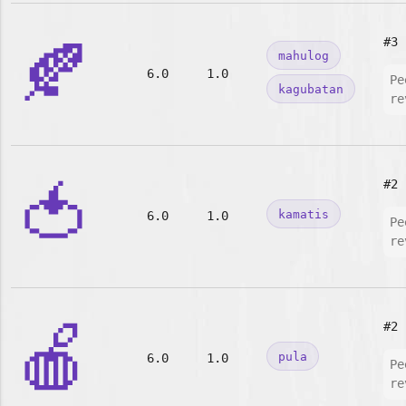
🍂
#3
mahulog
6.0
1.0
Pe
kagubatan
re
🍅
#2
kamatis
6.0
1.0
Pe
re
🍎
#2
pula
6.0
1.0
Pe
re