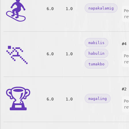
🏂
napakalamig
6.0
1.0
Pe
re
🏃
mabilis
#4
habulin
6.0
1.0
Pe
re
tumakbo
🏆
#2
magaling
6.0
1.0
Pe
re