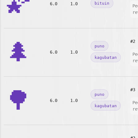
🌠
bituin
6.0
1.0
Pe
re
🌲
#2
puno
6.0
1.0
Pe
kagubatan
re
🌳
#3
puno
6.0
1.0
Pe
kagubatan
re