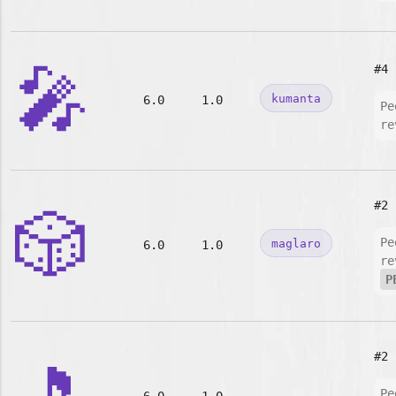
🎤
#4
kumanta
6.0
1.0
Pe
re
#2
🎲
Pe
maglaro
6.0
1.0
re
P
#2
Pe