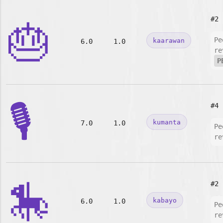
#2
🎂
Pe
kaarawan
6.0
1.0
re
P
🎙️
#4
kumanta
7.0
1.0
Pe
re
🎠
#2
kabayo
6.0
1.0
Pe
re