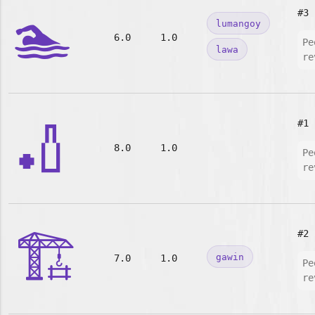
🏊
#3
lumangoy
6.0
1.0
Pe
lawa
re
🏏
#1
8.0
1.0
Pe
re
🏗️
#2
gawin
7.0
1.0
Pe
re