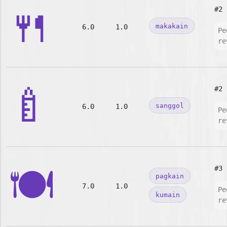
🍴
#2
makakain
6.0
1.0
Pe
re
🍼
#2
sanggol
6.0
1.0
Pe
re
🍽️
#3
pagkain
7.0
1.0
Pe
kumain
re