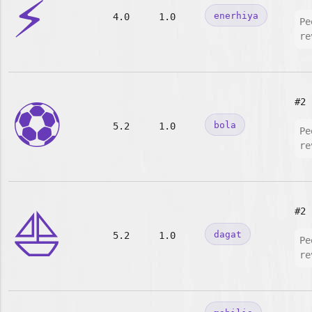
⚡
enerhiya
4.0
1.0
Pe
re
⚽
#2
bola
5.2
1.0
Pe
re
⛵
#2
dagat
5.2
1.0
Pe
re