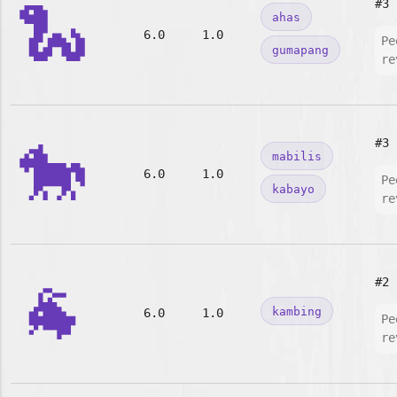
🐍
#3
ahas
6.0
1.0
Pe
gumapang
re
🐎
#3
mabilis
6.0
1.0
Pe
kabayo
re
🐐
#2
kambing
6.0
1.0
Pe
re