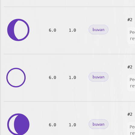
🌔
#2
buwan
6.0
1.0
Pe
re
🌕
#2
buwan
6.0
1.0
Pe
re
🌘
#2
buwan
6.0
1.0
Pe
re